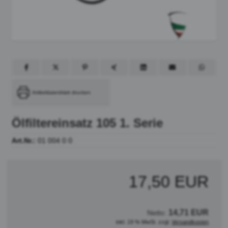
Artikeldatenblatt drucken
Ölfiltereinsatz 105 1. Serie
Art.Nr.:
01 004 0 0
17,50 EUR
14,71 EUR
Netto:
inkl. 19 % MwSt. zzgl.
Versandkosten