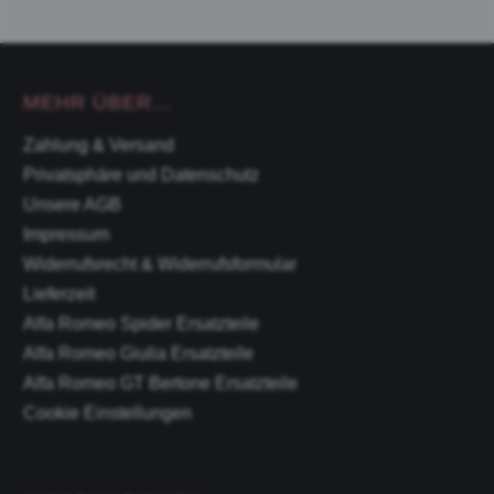
MEHR ÜBER...
Zahlung & Versand
Privatsphäre und Datenschutz
Unsere AGB
Impressum
Widerrufsrecht & Widerrufsformular
Lieferzeit
Alfa Romeo Spider Ersatzteile
Alfa Romeo Giulia Ersatzteile
Alfa Romeo GT Bertone Ersatzteile
Cookie Einstellungen