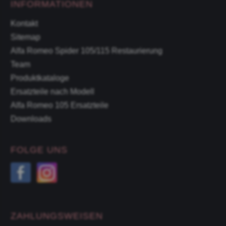
INFORMATIONEN
Kontakt
Sitemap
Alfa Romeo Spider 105/115 Restaurierung
Team
Produktkataloge
Ersatzteile nach Modell
Alfa Romeo 105 Ersatzteile
Downloads
FOLGE UNS
ZAHLUNGSWEISEN