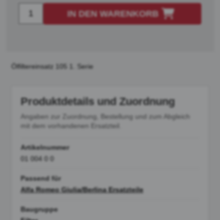
IN DEN WARENKORB
Ölfiltereinsatz 105 1. Serie
Produktdetails und Zuordnung
Angaben zur Zuordnung, Bestellung und zum Abgleich
mit dem vorhandenen Ersatzteil.
Artikelnummer
01 004 0 0
Passend für
Alfa Romeo Giulia/Berlina Ersatzteile
Baugruppe