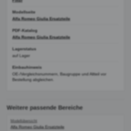
Filter
Modellseite
Alfa Romeo Giulia Ersatzteile
PDF-Katalog
Alfa Romeo Giulia Ersatzteile
Lagerstatus
auf Lager
Einbauhinweis
OE-/Vergleichsnummern, Baugruppe und Altteil vor
Bestellung abgleichen.
Weitere passende Bereiche
Modellübersicht
Alfa Romeo Giulia Ersatzteile