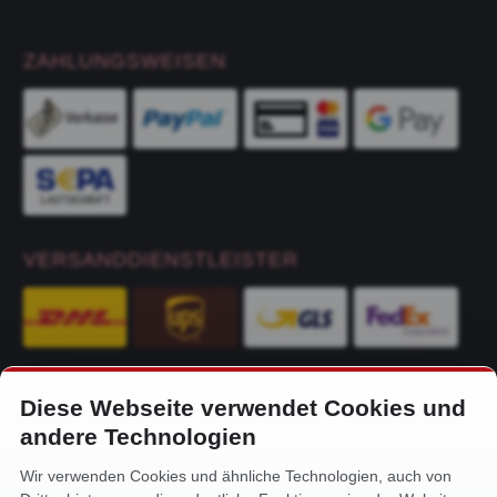
ZAHLUNGSWEISEN
VERSANDDIENSTLEISTER
Diese Webseite verwendet Cookies und
KONTAKT
andere Technologien
Alfa-Service Hurtienne GmbH
Wir verwenden Cookies und ähnliche Technologien, auch von
Siemensstr. 32