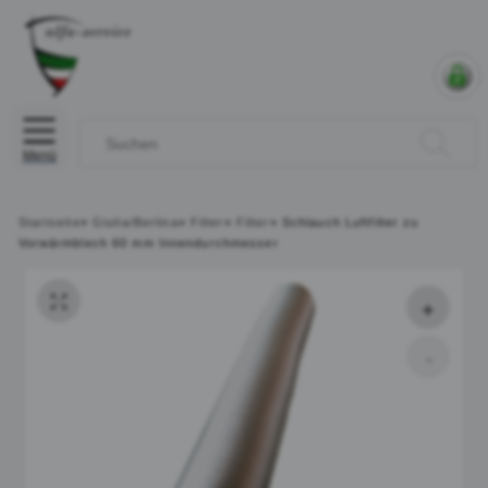
Menü
Startseite
»
Giulia/Berlina
»
Filter
»
Filter
»
Schlauch Luftfilter zu
Vorwärmblech 60 mm Innendurchmesser