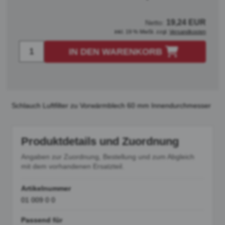
19,24 EUR
Netto:
inkl. 19 % MwSt. zzgl.
Versandkosten
IN DEN WARENKORB
Schlauch Luftfilter zu Vorwärmblech 60 mm Innendurchmesser
Produktdetails und Zuordnung
Angaben zur Zuordnung, Bestellung und zum Abgleich
mit dem vorhandenen Ersatzteil.
Artikelnummer
01 009 0 0
Passend für