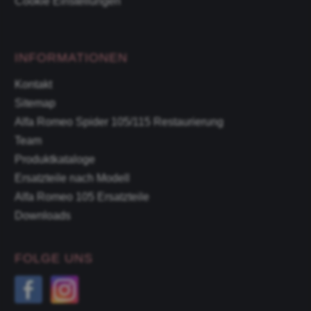
Cookie Einstellungen
INFORMATIONEN
Kontakt
Sitemap
Alfa Romeo Spider 105/115 Restaurierung
Team
Produktkataloge
Ersatzteile nach Modell
Alfa Romeo 105 Ersatzteile
Downloads
FOLGE UNS