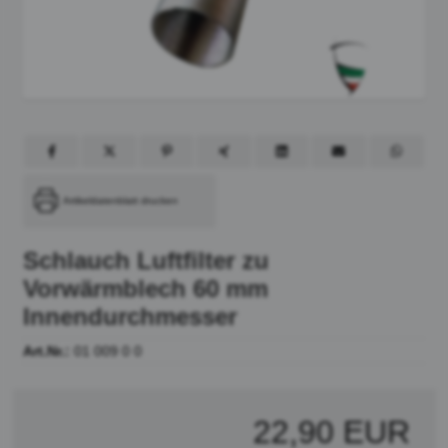
Artikeldatenblatt drucken
Schlauch Luftfilter zu
Vorwärmblech 60 mm
Innendurchmesser
Art.Nr.:
01 009 0 0
22,90 EUR