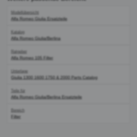
Modellübersicht
Alfa Romeo Giulia Ersatzteile
Katalog
Alfa Romeo Giulia/Berlina
Ratgeber
Alfa Romeo 105 Filter
Unterlage
Giulia 1300 1600 1750 & 2000 Parts Catalog
Teile für
Alfa Romeo Giulia/Berlina Ersatzteile
Bereich
Filter