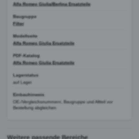
Alfa Romeo Giulia/Berlina Ersatzteile
Baugruppe
Filter
Modellseite
Alfa Romeo Giulia Ersatzteile
PDF-Katalog
Alfa Romeo Giulia Ersatzteile
Lagerstatus
auf Lager
Einbauhinweis
OE-/Vergleichsnummern, Baugruppe und Altteil vor
Bestellung abgleichen.
Weitere passende Bereiche