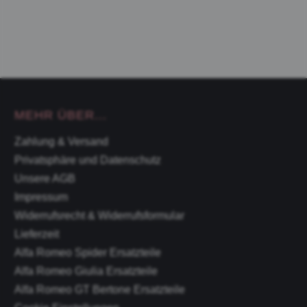
MEHR ÜBER...
Zahlung & Versand
Privatsphäre und Datenschutz
Unsere AGB
Impressum
Widerrufsrecht & Widerrufsformular
Lieferzeit
Alfa Romeo Spider Ersatzteile
Alfa Romeo Giulia Ersatzteile
Alfa Romeo GT Bertone Ersatzteile