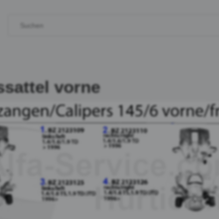
sattel vorne