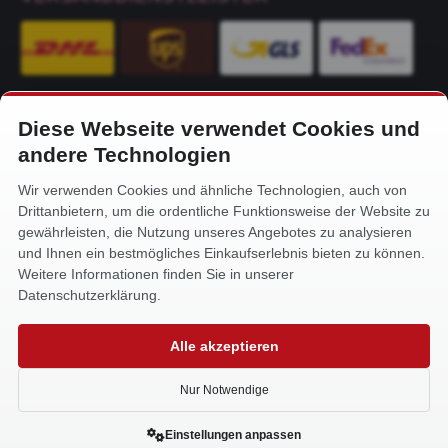
Diese Webseite verwendet Cookies und
KONTAKT
andere Technologien
Alfa-Service Hurtienne GmbH
Wir verwenden Cookies und ähnliche Technologien, auch von
Siemensstr. 32
Drittanbietern, um die ordentliche Funktionsweise der Website zu
59199 Bönen
gewährleisten, die Nutzung unseres Angebotes zu analysieren
und Ihnen ein bestmögliches Einkaufserlebnis bieten zu können.
+49 (0) 2383 93640
Weitere Informationen finden Sie in unserer
info@alfa-service.com
Datenschutzerklärung.
Whatsapp (no voice calls):
Alle akzeptieren
+49 (0) 1575 3654571
Nur Notwendige
Einstellungen anpassen