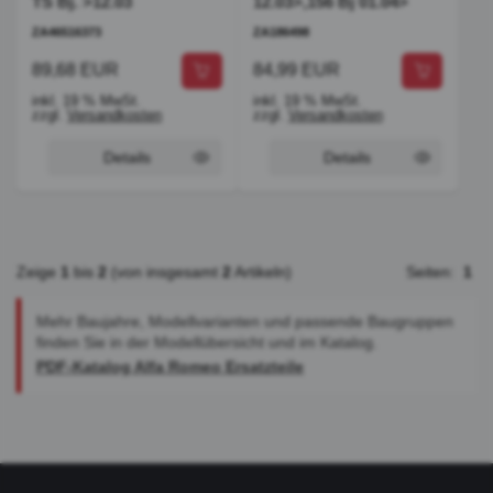
TS Bj. >12.03
12.03>,156 Bj 01.04>
ZA46516373
ZA186498
89,68 EUR
84,99 EUR
inkl. 19 % MwSt.
inkl. 19 % MwSt.
zzgl.
Versandkosten
zzgl.
Versandkosten
Details
Details
Zeige
1
bis
2
(von insgesamt
2
Artikeln)
Seiten:
1
Mehr Baujahre, Modellvarianten und passende Baugruppen
finden Sie in der Modellübersicht und im Katalog.
PDF-Katalog Alfa Romeo Ersatzteile