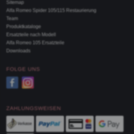
Sitemap
Alfa Romeo Spider 105/115 Restaurierung
Team
Produktkataloge
Ersatzteile nach Modell
Alfa Romeo 105 Ersatzteile
Downloads
FOLGE UNS
ZAHLUNGSWEISEN