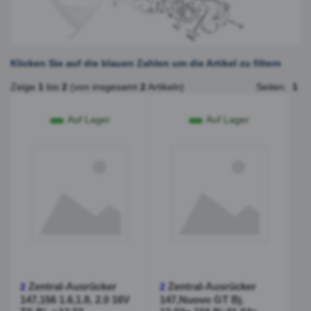
Klicken Sie auf die blauen Zahlen um die Artikel zu filtern
Zeige
1
bis
2
(von insgesamt
2
Artikeln)
Seiten:
1
Auf Lager
Auf Lager
Zentral-Ausrücker
Zentral-Ausrücker
2
2
147,156 1.6,1.8, 2.0 16V
147,Nuovo GT Bj.