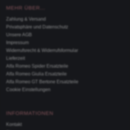
MEHR ÜBER...
Zahlung & Versand
Privatsphäre und Datenschutz
Unsere AGB
Impressum
Widerrufsrecht & Widerrufsformular
Lieferzeit
Alfa Romeo Spider Ersatzteile
Alfa Romeo Giulia Ersatzteile
Alfa Romeo GT Bertone Ersatzteile
Cookie Einstellungen
INFORMATIONEN
Kontakt