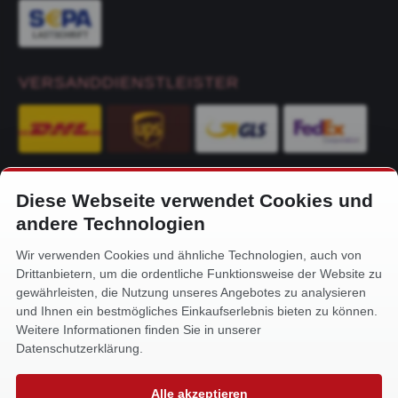
VERSANDDIENSTLEISTER
Diese Webseite verwendet Cookies und
KONTAKT
andere Technologien
Alfa-Service Hurtienne GmbH
Wir verwenden Cookies und ähnliche Technologien, auch von
Siemensstr. 32
Drittanbietern, um die ordentliche Funktionsweise der Website zu
59199 Bönen
gewährleisten, die Nutzung unseres Angebotes zu analysieren
und Ihnen ein bestmögliches Einkaufserlebnis bieten zu können.
+49 (0) 2383 93640
Weitere Informationen finden Sie in unserer
info@alfa-service.com
Datenschutzerklärung.
Whatsapp (no voice calls):
Alle akzeptieren