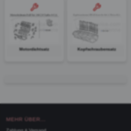
Motordichtsatz
Kopfschraubensatz
MEHR ÜBER...
Zahlung & Versand