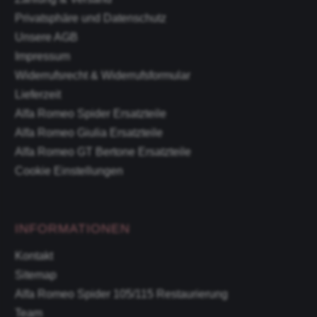
Privatsphäre und Datenschutz
Unsere AGB
Impressum
Widerrufsrecht & Widerrufsformular
Lieferzeit
Alfa Romeo Spider Ersatzteile
Alfa Romeo Giulia Ersatzteile
Alfa Romeo GT Bertone Ersatzteile
Cookie Einstellungen
INFORMATIONEN
Kontakt
Sitemap
Alfa Romeo Spider 105/115 Restaurierung
Team