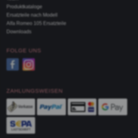
Produktkataloge
Ersatzteile nach Modell
Alfa Romeo 105 Ersatzteile
Downloads
FOLGE UNS
ZAHLUNGSWEISEN