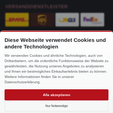
VERSANDDIENSTLEISTER
Diese Webseite verwendet Cookies und
KONTAKT
andere Technologien
Alfa-Service Hurtienne GmbH
Wir verwenden Cookies und ähnliche Technologien, auch von
Siemensstr. 32
Drittanbietern, um die ordentliche Funktionsweise der Website zu
59199 Bönen
gewährleisten, die Nutzung unseres Angebotes zu analysieren
und Ihnen ein bestmögliches Einkaufserlebnis bieten zu können.
+49 (0) 2383 93640
Weitere Informationen finden Sie in unserer
info@alfa-service.com
Datenschutzerklärung.
Whatsapp (no voice calls):
Alle akzeptieren
+49 (0) 1575 3654571
Nur Notwendige