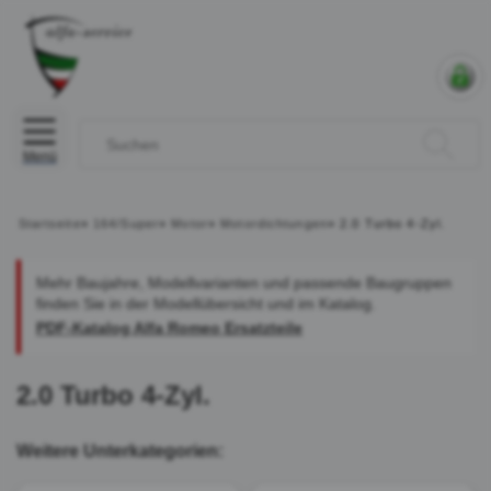
Menü
Startseite
»
164/Super
»
Motor
»
Motordichtungen
»
2.0 Turbo 4-Zyl.
Mehr Baujahre, Modellvarianten und passende Baugruppen
finden Sie in der Modellübersicht und im Katalog.
PDF-Katalog Alfa Romeo Ersatzteile
2.0 Turbo 4-Zyl.
Weitere Unterkategorien: