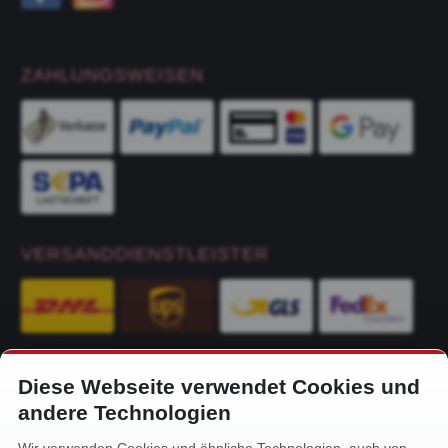
ZAHLUNGSWEISEN
VERSANDDIENSTLEISTER
Diese Webseite verwendet Cookies und
KONTAKT
andere Technologien
Alfa-Service Hurtienne GmbH