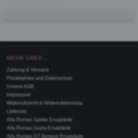
MEHR ÜBER...
Zahlung & Versand
Privatsphäre und Datenschutz
Unsere AGB
Impressum
Widerrufsrecht & Widerrufsformular
Lieferzeit
Alfa Romeo Spider Ersatzteile
Alfa Romeo Giulia Ersatzteile
Alfa Romeo GT Bertone Ersatzteile