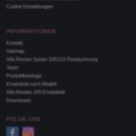
Cookie Einstellungen
INFORMATIONEN
Kontakt
Sitemap
Alfa Romeo Spider 105/115 Restaurierung
Team
Produktkataloge
Ersatzteile nach Modell
Alfa Romeo 105 Ersatzteile
Downloads
FOLGE UNS