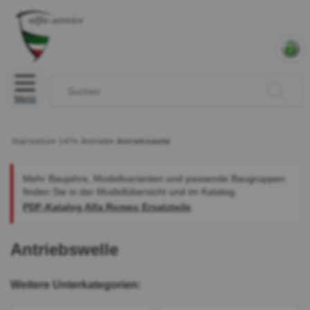
Menü
Startseite
»
147
»
Antrieb
»
Antriebswelle
Mehr Baujahre, Modellvarianten und passende Baugruppen
finden Sie in der Modellübersicht und im Katalog.
PDF-Katalog Alfa Romeo Ersatzteile
Antriebswelle
Weitere Unterkategorien: