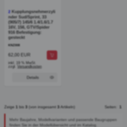
Kupplungsnehmerzyli
2
nder Sud/Sprint, 33
(905/7) 145/6 1.4/1.6/1.7
16V, 156, GTV/Spider
916 Befestigung:
gesteckt
KNZ008
62,00 EUR
inkl. 19 % MwSt.
zzgl.
Versandkosten
Details
Zeige
1
bis
3
(von insgesamt
3
Artikeln)
Seiten:
1
Mehr Baujahre, Modellvarianten und passende Baugruppen
finden Sie in der Modellübersicht und im Katalog.