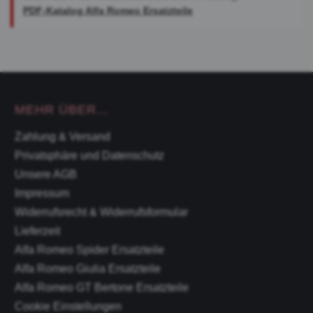
PDF-Katalog Alfa Romeo Ersatzteile
MEHR ÜBER...
Zahlung & Versand
Privatsphäre und Datenschutz
Unsere AGB
Impressum
Widerrufsrecht & Widerrufsformular
Lieferzeit
Alfa Romeo Spider Ersatzteile
Alfa Romeo Giulia Ersatzteile
Alfa Romeo GT Bertone Ersatzteile
Cookie Einstellungen