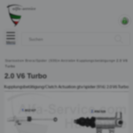
Menü
Startseite
»
Brera/Spider (939)
»
Antrieb
»
Kupplungsbetätigung
»
2.0 V6
Turbo
2.0 V6 Turbo