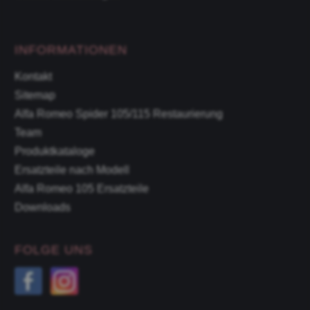
INFORMATIONEN
Kontakt
Sitemap
Alfa Romeo Spider 105/115 Restaurierung
Team
Produktkataloge
Ersatzteile nach Modell
Alfa Romeo 105 Ersatzteile
Downloads
FOLGE UNS