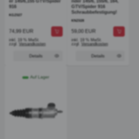
er 145/6,155 GTV/Spider
nder 145/6, 155/6, 164,
916
GTV/Spider 916
Schraubbefestigung!
KGZ027
KNZ028
74,99 EUR
59,00 EUR
inkl. 19 % MwSt.
inkl. 19 % MwSt.
zzgl.
Versandkosten
zzgl.
Versandkosten
Details
Details
Auf Lager