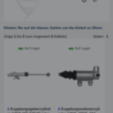
Klicken Sie auf die blauen Zahlen um die Artikel zu filtern
Zeige
1
bis
3
(von insgesamt
3
Artikeln)
Seiten:
1
Auf Lager
Auf Lager
Kupplungsgeberzylind
Kupplungsnehmerzyli
1
2