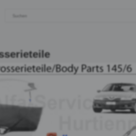
sserieteile