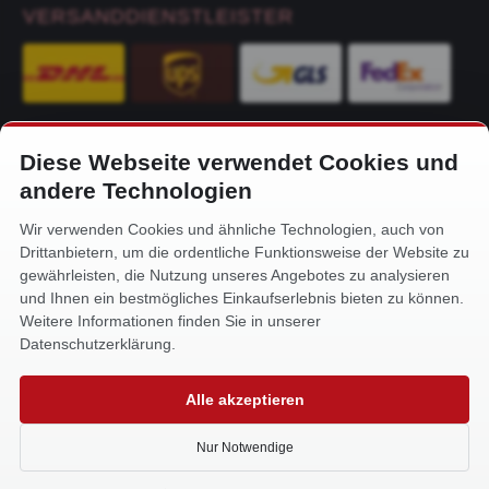
VERSANDDIENSTLEISTER
Diese Webseite verwendet Cookies und
KONTAKT
andere Technologien
Alfa-Service Hurtienne GmbH
Wir verwenden Cookies und ähnliche Technologien, auch von
Siemensstr. 32
Drittanbietern, um die ordentliche Funktionsweise der Website zu
59199 Bönen
gewährleisten, die Nutzung unseres Angebotes zu analysieren
und Ihnen ein bestmögliches Einkaufserlebnis bieten zu können.
+49 (0) 2383 93640
Weitere Informationen finden Sie in unserer
info@alfa-service.com
Datenschutzerklärung.
Whatsapp (no voice calls):
Alle akzeptieren
+49 (0) 1575 3654571
Nur Notwendige