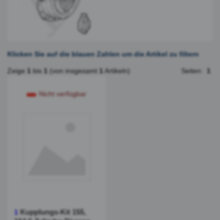
Klicken Sie auf die blauen Zahlen um die Artikel zu filtern
Zeige
1
bis
1
(von insgesamt
1
Artikeln)
Seiten:
1
Nicht verfügbar
Kupplungs-Kit 155,
1