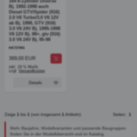
164 6-Zylinder Diverse
Bj. 1992-1998 auch
Diesel GTV/Spider (916)
2.0 V6 Turbo/3.0 V6 12V
ab Bj. 1998, GTV (916)
3.0 V6 24V Bj. 1995-1998
V6 12V Bj. 98>, gtv (916)
3.0 V6 24V Bj. 95-98
KK727001
389,00 EUR
inkl. 19 % MwSt.
zzgl.
Versandkosten
Details
Zeige
1
bis
1
(von insgesamt
1
Artikeln)
Seiten:
1
Mehr Baujahre, Modellvarianten und passende Baugruppen
finden Sie in der Modellübersicht und im Katalog.