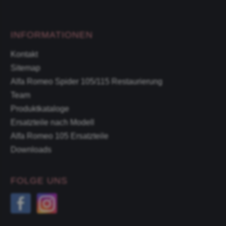
INFORMATIONEN
Kontakt
Sitemap
Alfa Romeo Spider 105/115 Restaurierung
Team
Produktkataloge
Ersatzteile nach Modell
Alfa Romeo 105 Ersatzteile
Downloads
FOLGE UNS