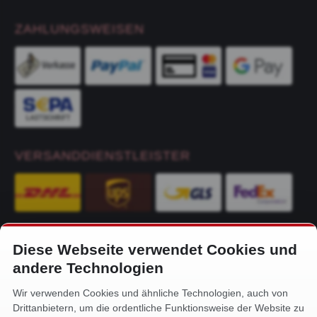
ZAHLUNGSWEISEN
VERSANDDIENSTLEISTER
Diese Webseite verwendet Cookies und
KONTAKT
andere Technologien
Alfa-Service Hurtienne GmbH
Wir verwenden Cookies und ähnliche Technologien, auch von
Siemensstr. 32
Drittanbietern, um die ordentliche Funktionsweise der Website zu
59199 Bönen