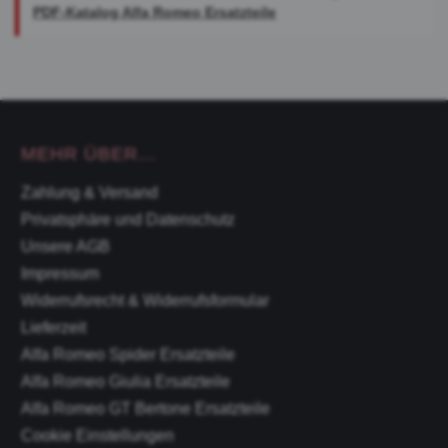
PDF-Katalog Alfa Romeo Ersatzteile
MEHR ÜBER...
Zahlung & Versand
Privatsphäre und Datenschutz
Unsere AGB
Impressum
Widerrufsrecht & Widerrufsformular
Lieferzeit
Alfa Romeo Spider Ersatzteile
Alfa Romeo Giulia Ersatzteile
Alfa Romeo GT Bertone Ersatzteile
Cookie Einstellungen