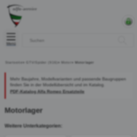
Menü
Startseite
»
GTV/Spider (916)
»
Motor
»
Motorlager
Mehr Baujahre, Modellvarianten und passende Baugruppen
finden Sie in der Modellübersicht und im Katalog.
PDF-Katalog Alfa Romeo Ersatzteile
Motorlager
Weitere Unterkategorien: