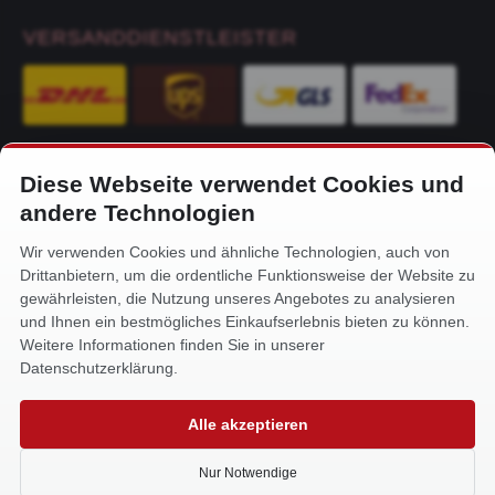
VERSANDDIENSTLEISTER
Diese Webseite verwendet Cookies und
KONTAKT
andere Technologien
Alfa-Service Hurtienne GmbH
Wir verwenden Cookies und ähnliche Technologien, auch von
Siemensstr. 32
Drittanbietern, um die ordentliche Funktionsweise der Website zu
59199 Bönen
gewährleisten, die Nutzung unseres Angebotes zu analysieren
und Ihnen ein bestmögliches Einkaufserlebnis bieten zu können.
+49 (0) 2383 93640
Weitere Informationen finden Sie in unserer
info@alfa-service.com
Datenschutzerklärung.
Whatsapp (no voice calls):
Alle akzeptieren
+49 (0) 1575 3654571
Nur Notwendige