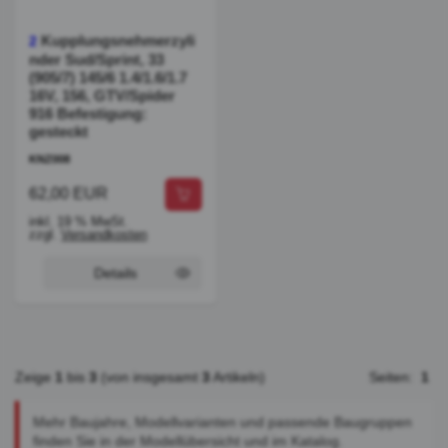
Kupplungsnehmerzyli
2
nder Sud/Sprint, 33
(905/7) 145/6 1.4/1.6/1.7
16V, 156, GTV/Spider
916 Befestigung:
gesteckt
KNZ008
62,00 EUR
inkl. 19 % MwSt.
zzgl.
Versandkosten
Details
Zeige
1
bis
3
(von insgesamt
3
Artikeln)
Seiten:
1
Mehr Baujahre, Modellvarianten und passende Baugruppen
finden Sie in der Modellübersicht und im Katalog.