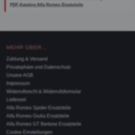
PDF-Katalog Alfa Romeo Ersatzteile
MEHR ÜBER...
Zahlung & Versand
Privatsphäre und Datenschutz
Unsere AGB
Impressum
Widerrufsrecht & Widerrufsformular
Lieferzeit
Alfa Romeo Spider Ersatzteile
Alfa Romeo Giulia Ersatzteile
Alfa Romeo GT Bertone Ersatzteile
Cookie Einstellungen