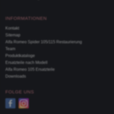
INFORMATIONEN
Kontakt
Sitemap
Alfa Romeo Spider 105/115 Restaurierung
Team
Produktkataloge
Ersatzteile nach Modell
Alfa Romeo 105 Ersatzteile
Downloads
FOLGE UNS