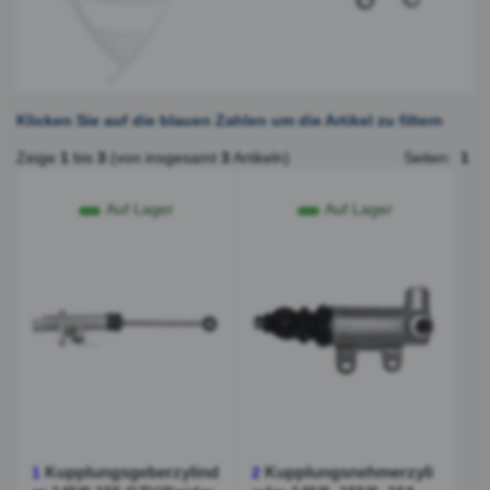
Klicken Sie auf die blauen Zahlen um die Artikel zu filtern
Zeige
1
bis
3
(von insgesamt
3
Artikeln)
Seiten:
1
Auf Lager
Auf Lager
Kupplungsgeberzylind
Kupplungsnehmerzyli
1
2