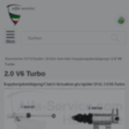
Menü
Startseite
»
GTV/Spider (916)
»
Antrieb
»
Kupplungsbetätigung
»
2.0 V6
Turbo
2.0 V6 Turbo