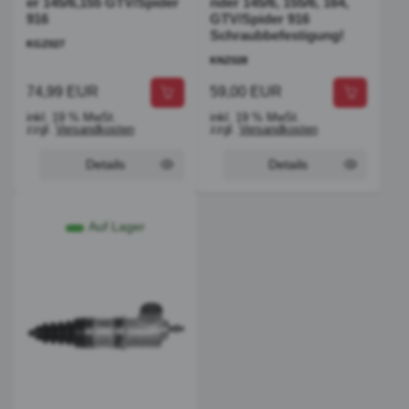
er 145/6,155 GTV/Spider
nder 145/6, 155/6, 164,
916
GTV/Spider 916
Schraubbefestigung!
KGZ027
KNZ028
74,99 EUR
59,00 EUR
inkl. 19 % MwSt.
inkl. 19 % MwSt.
zzgl.
Versandkosten
zzgl.
Versandkosten
Details
Details
Auf Lager