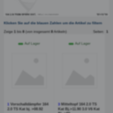
Klicken Sie auf die blauen Zahlen um die Artikel zu filtern
Zeige
1
bis
8
(von insgesamt
8
Artikeln)
Seiten:
1
Auf Lager
Auf Lager
Vorschalldämpfer 164
Mitteltopf 164 2.0 TS
1
3
2.0 TS Kat bj. >08.92
Kat Bj.>11.90 3.0 V6 Kat