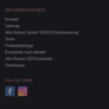
INFORMATIONEN
Kontakt
Sitemap
Alfa Romeo Spider 105/115 Restaurierung
Team
Produktkataloge
Ersatzteile nach Modell
Alfa Romeo 105 Ersatzteile
Downloads
FOLGE UNS