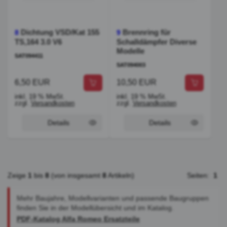
Dichtung VSD/Kat 155
Brennring für
8
9
TS,164 3.0 V6
Schalldämpfer Diverse
Modelle
SAT094411
SAT094003
6,50 EUR
10,50 EUR
inkl. 19 % MwSt.
inkl. 19 % MwSt.
zzgl.
Versandkosten
zzgl.
Versandkosten
Details
Details
Zeige
1
bis
8
(von insgesamt
8
Artikeln)
Seiten:
1
Mehr Baujahre, Modellvarianten und passende Baugruppen
finden Sie in der Modellübersicht und im Katalog.
PDF-Katalog Alfa Romeo Ersatzteile