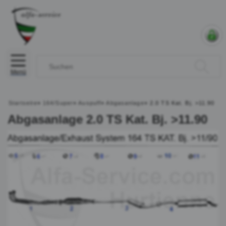
Menü
Startseite
»
164/Super
»
Auspuff
»
Abgasanlage
»
2.0 TS Kat. Bj. >11.90
Abgasanlage 2.0 TS Kat. Bj. >11.90