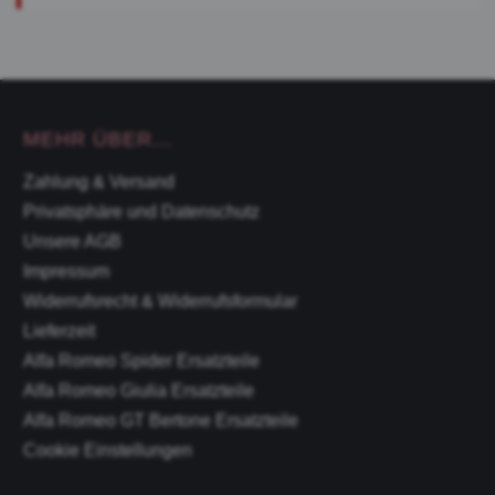
MEHR ÜBER...
Zahlung & Versand
Privatsphäre und Datenschutz
Unsere AGB
Impressum
Widerrufsrecht & Widerrufsformular
Lieferzeit
Alfa Romeo Spider Ersatzteile
Alfa Romeo Giulia Ersatzteile
Alfa Romeo GT Bertone Ersatzteile
Cookie Einstellungen