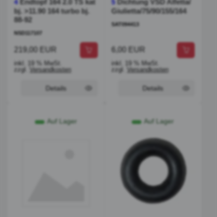
Endtopf 164 2.0 TS kat
Dichtung VSD Alfetta/
4
5
bj. >11.90 164 turbo bj.
Giulietta/75/90/155/164
88-92
SAT094413
NSD117107
219,00 EUR
6,00 EUR
inkl. 19 % MwSt.
inkl. 19 % MwSt.
zzgl.
Versandkosten
zzgl.
Versandkosten
Details
Details
Auf Lager
Auf Lager