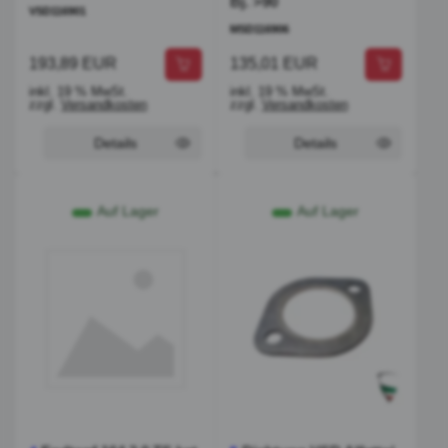
Bj. >90
VSD116901
MSD116906
193,89 EUR
135,01 EUR
inkl. 19 % MwSt.
inkl. 19 % MwSt.
zzgl.
Versandkosten
zzgl.
Versandkosten
Details
Details
Auf Lager
Auf Lager