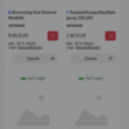
Brennring Kat Diverse
Gummi/Auspuffaufhän
6
7
Modelle
gung 155,164
SAT094002
SAT091108
8,90 EUR
2,90 EUR
inkl. 19 % MwSt.
inkl. 19 % MwSt.
zzgl.
Versandkosten
zzgl.
Versandkosten
Details
Details
Auf Lager
Auf Lager