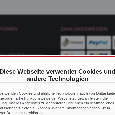
TIONEN
ZAHLUNGSWEISEN
ider 105/115 Restaurierung
Diese Webseite verwendet Cookies un
ge
andere Technologien
VERSANDDIENSTLEIS
ch Modell
 Ersatzteile
verwenden Cookies und ähnliche Technologien, auch von Drittanbiete
ie ordentliche Funktionsweise der Website zu gewährleisten, die
ung unseres Angebotes zu analysieren und Ihnen ein bestmögliches
aufserlebnis bieten zu können. Weitere Informationen finden Sie in
NS
rer Datenschutzerklärung.