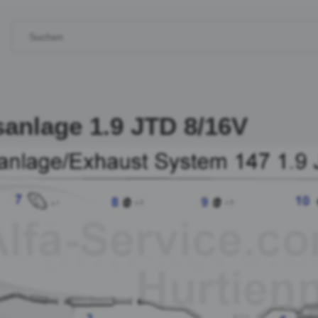
anlage 1.9 JTD 8/16V