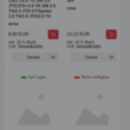
1.6/1.7/2.0 TS 156 2,0
16V
JTS/JTD+2.5 V6 166 2.0
LF841
TS/2.4 JTD GT/Spider
1.8 TS/1.9 JTD/2.0 TS
OF519
8,90 EUR
10,15 EUR
inkl. 19 % MwSt.
inkl. 19 % MwSt.
zzgl.
Versandkosten
zzgl.
Versandkosten
Details
Details
Auf Lager
Nicht verfügbar