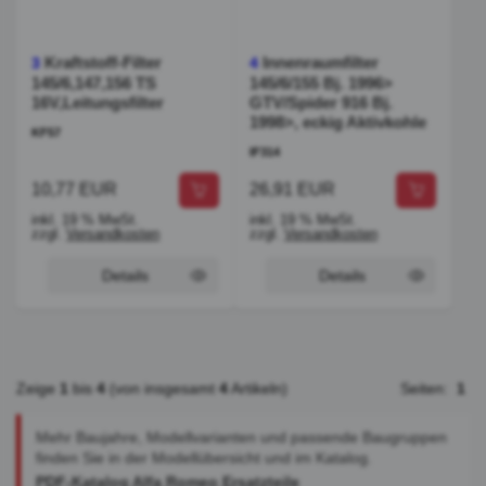
Kraftstoff-Filter
Innenraumfilter
3
4
145/6,147,156 TS
145/6/155 Bj. 1996>
16V,Leitungsfilter
GTV/Spider 916 Bj.
1998>, eckig Aktivkohle
KF57
IF314
10,77 EUR
26,91 EUR
inkl. 19 % MwSt.
inkl. 19 % MwSt.
zzgl.
Versandkosten
zzgl.
Versandkosten
Details
Details
Zeige
1
bis
4
(von insgesamt
4
Artikeln)
Seiten:
1
Mehr Baujahre, Modellvarianten und passende Baugruppen
finden Sie in der Modellübersicht und im Katalog.
PDF-Katalog Alfa Romeo Ersatzteile