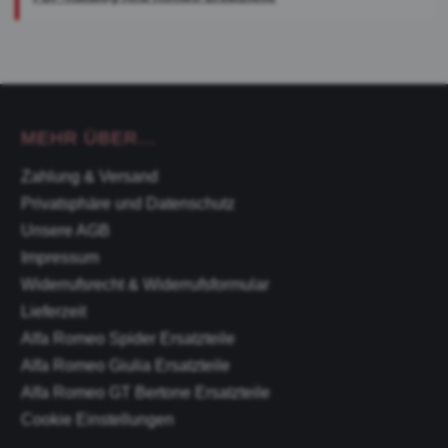
MEHR ÜBER...
Zahlung & Versand
Privatsphäre und Datenschutz
Unsere AGB
Impressum
Widerrufsrecht & Widerrufsformular
Lieferzeit
Alfa Romeo Spider Ersatzteile
Alfa Romeo Giulia Ersatzteile
Alfa Romeo GT Bertone Ersatzteile
Cookie Einstellungen