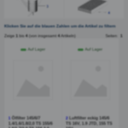
Klicken Sie auf die blauen Zahlen um die Artikel zu filtern
Zeige
1
bis
4
(von insgesamt
4
Artikeln)
Seiten:
1
Auf Lager
Auf Lager
Ölfilter 145/6/7
Luftfilter eckig 145/6
1
2
1.4/1.6/1.8/2,0 TS 155/6
TS 16V, 1.9 JTD, 155 TS