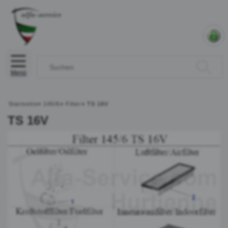
Menü
Startseite
»
145/6
»
Filter
»
TS 16V
TS 16V