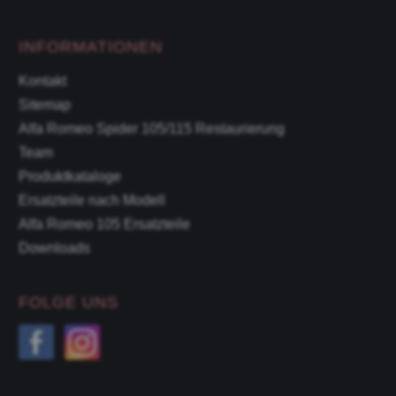
INFORMATIONEN
Kontakt
Sitemap
Alfa Romeo Spider 105/115 Restaurierung
Team
Produktkataloge
Ersatzteile nach Modell
Alfa Romeo 105 Ersatzteile
Downloads
FOLGE UNS