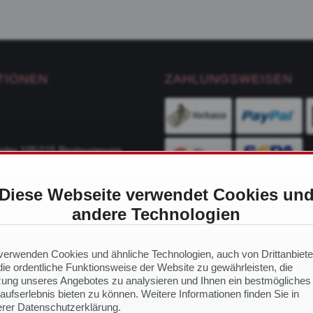
TIONEN
ZAHLUNGSWEISEN
ider 105/115 Restaurierung
Diese Webseite verwendet Cookies un
ge
andere Technologien
VERSANDDIENSTLEIS
ch Modell
 Ersatzteile
verwenden Cookies und ähnliche Technologien, auch von Drittanbiete
ie ordentliche Funktionsweise der Website zu gewährleisten, die
ung unseres Angebotes zu analysieren und Ihnen ein bestmögliches
aufserlebnis bieten zu können. Weitere Informationen finden Sie in
NS
rer Datenschutzerklärung.