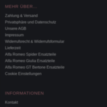
MEHR ÜBER...
Zahlung & Versand
Privatsphäre und Datenschutz
Unsere AGB
Impressum
Widerrufsrecht & Widerrufsformular
Lieferzeit
Alfa Romeo Spider Ersatzteile
Alfa Romeo Giulia Ersatzteile
Alfa Romeo GT Bertone Ersatzteile
Cookie Einstellungen
INFORMATIONEN
Kontakt