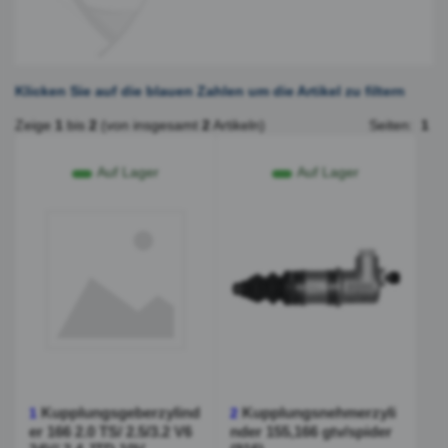
Klicken Sie auf die blauen Zahlen um die Artikel zu filtern
Zeige
1
bis
2
(von insgesamt
2
Artikeln)
Seiten:
1
Auf Lager
Auf Lager
Kupplungsgeberzylind
Kupplungsnehmerzyli
1
2
er 166 2.0 TS/ 2.5/3.2 V6
nder 155,166 gtv/spider