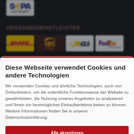
VERSANDDIENSTLEISTER
Diese Webseite verwendet Cookies und
KONTAKT
andere Technologien
Alfa-Service Hurtienne GmbH
Wir verwenden Cookies und ähnliche Technologien, auch von
Siemensstr. 32
Drittanbietern, um die ordentliche Funktionsweise der Website zu
59199 Bönen
gewährleisten, die Nutzung unseres Angebotes zu analysieren
und Ihnen ein bestmögliches Einkaufserlebnis bieten zu können.
+49 (0) 2383 93640
Weitere Informationen finden Sie in unserer
info@alfa-service.com
Datenschutzerklärung.
Whatsapp (no voice calls):
Alle akzeptieren