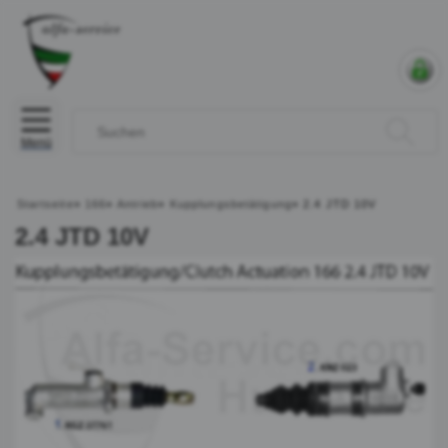
Menü
Startseite
»
166
»
Antrieb
»
Kupplungsbetätigung
»
2.4 JTD 10V
2.4 JTD 10V