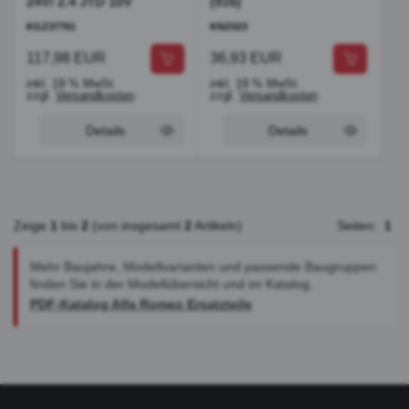
24V/ 2.4 JTD 10V
(916)
KGZ37761
KNZ023
117,98 EUR
36,93 EUR
inkl. 19 % MwSt.
inkl. 19 % MwSt.
zzgl.
Versandkosten
zzgl.
Versandkosten
Details
Details
Zeige
1
bis
2
(von insgesamt
2
Artikeln)
Seiten:
1
Mehr Baujahre, Modellvarianten und passende Baugruppen
finden Sie in der Modellübersicht und im Katalog.
PDF-Katalog Alfa Romeo Ersatzteile