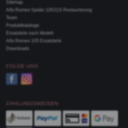
Sitemap
Alfa Romeo Spider 105/115 Restaurierung
Team
Produktkataloge
Ersatzteile nach Modell
Alfa Romeo 105 Ersatzteile
Downloads
FOLGE UNS
ZAHLUNGSWEISEN