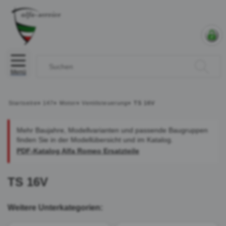
Menü
Startseite
»
147
»
Motor
»
Ventilsteuerung
»
TS 16V
Mehr Baujahre, Modellvarianten und passende Baugruppen
finden Sie in der Modellübersicht und im Katalog.
PDF-Katalog Alfa Romeo Ersatzteile
TS 16V
Weitere Unterkategorien: