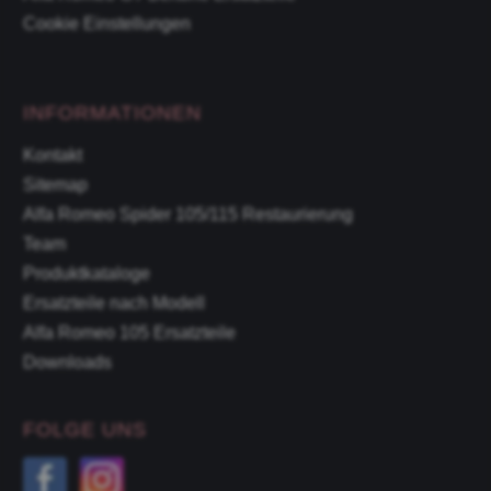
Cookie Einstellungen
INFORMATIONEN
Kontakt
Sitemap
Alfa Romeo Spider 105/115 Restaurierung
Team
Produktkataloge
Ersatzteile nach Modell
Alfa Romeo 105 Ersatzteile
Downloads
FOLGE UNS