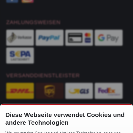
ZAHLUNGSWEISEN
VERSANDDIENSTLEISTER
Diese Webseite verwendet Cookies und
KONTAKT
andere Technologien
Alfa-Service Hurtienne GmbH