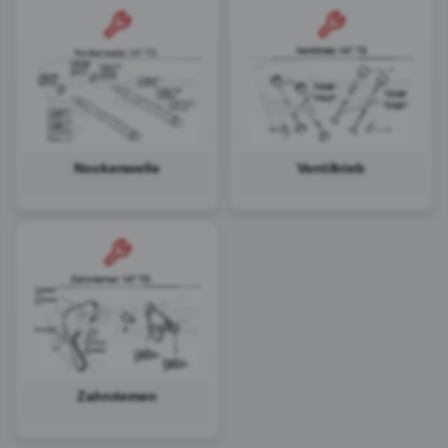
Nockenwelle
Ventiltrieb
Zahnriemen