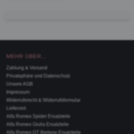
MEHR ÜBER...
Zahlung & Versand
Privatsphäre und Datenschutz
Unsere AGB
Impressum
Widerrufsrecht & Widerrufsformular
Lieferzeit
Alfa Romeo Spider Ersatzteile
Alfa Romeo Giulia Ersatzteile
Alfa Romeo GT Bertone Ersatzteile