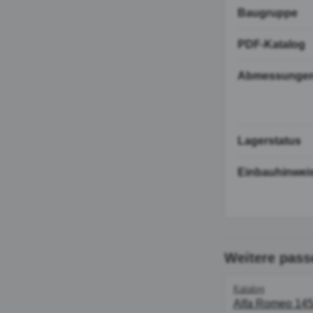
Baugruppe
PDF-Katalog
Abmessunge
Lagerstatus
Einbauhinwei
Weitere pass
Katalog
Alfa Romeo 145