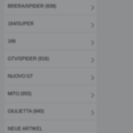
BRERA/SPIDER (939)
164/SUPER
166
GTV/SPIDER (916)
NUOVO GT
MITO (955)
GIULIETTA (940)
NEUE ARTIKEL