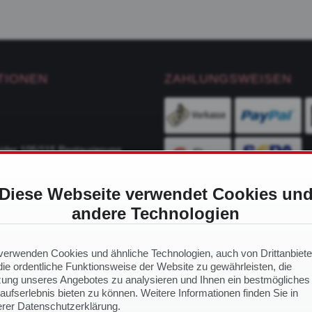
TIONEN
ZAHLUNGSWEISEN
ider 105/115 Restaurierung
Diese Webseite verwendet Cookies un
ge
andere Technologien
VERSANDDIENSTLEIS
ch Modell
 Ersatzteile
verwenden Cookies und ähnliche Technologien, auch von Drittanbiete
ie ordentliche Funktionsweise der Website zu gewährleisten, die
ung unseres Angebotes zu analysieren und Ihnen ein bestmögliches
aufserlebnis bieten zu können. Weitere Informationen finden Sie in
NS
rer Datenschutzerklärung.