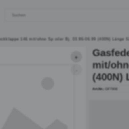
ckklappe 146 mit/ohne Sp oiler Bj. 03.96-06.99 (400N) Länge
Gasfed
mit/ohn
(400N)
Art.Nr.:
GF7906