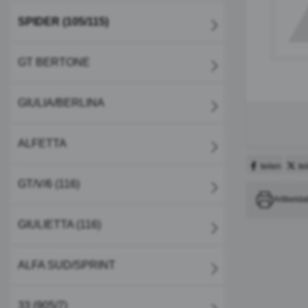
SPIDER (105/115)
GT BERTONE
GIULIA/BERLINA
ALFETTA
teilen
te
GT/V/6 (116)
Artikelda
GIULIETTA (116)
ALFA SUD/SPRINT
33 (905/7)