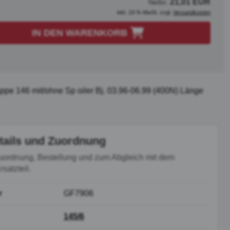
21,01 EUR
Netto:
inkl. 19 % MwSt. zzgl.
Versandkosten
IN DEN WARENKORB
pe 146 mit/ohne Sp oiler Bj. 03.96-06.99 (400N) Länge
tails und Zuordnung
uordnung, Bestellung und zum Abgleich mit dem
satzteil.
r
GF7906
145/6