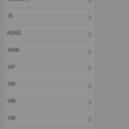
75
RZ/SZ
145/6
147
155
156
159