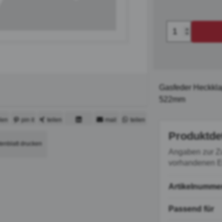
Gasfeder Heckklap
522mm
ilen
pin it
teilen
mail
teilen
mitteilen
Produktde
tenblatt drucken
Angaben zur Z
vorhandenen Er
Artikelnumme
Passend für