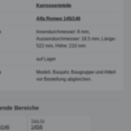
Karrosserieteile
Alfa Romeo 145/146
n
Innendurchmesser: 8 mm,
Aussendurchmesser: 18.5 mm, Länge:
522 mm, Höhe: 210 mm
auf Lager
s
Modell, Baujahr, Baugruppe und Altteil
vor Bestellung abgleichen.
ende Bereiche
Teile für
/146
145/6