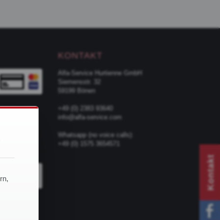
KONTAKT
Alfa-Service Hurtienne GmbH
Siemensstr. 32
59199 Bönen
+49 (0) 2383 93640
info@alfa-service.com
d
Whatsapp (no voice calls):
+49 (0) 1575 3654571
TER
Kontakt
rn,