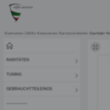
Startseite
»
145/6
»
Karosserie
»
Karrosserieteile
»
Gasfeder He
RARITÄTEN
TUNING
GEBRAUCHTTEILE/NOS
-----------------