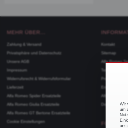
MEHR ÜBER...
INFORMA
Zahlung & Versand
Kontakt
Privatsphäre und Datenschutz
Sitemap
Unsere AGB
Alfa Romeo Sp
Impressum
Team
Widerrufsrecht & Widerrufsformular
Produktkatalo
Lieferzeit
Ersatzteile na
Alfa Romeo Spider Ersatzteile
Alfa Romeo 105
Wir 
Alfa Romeo Giulia Ersatzteile
Downloads
um d
Alfa Romeo GT Bertone Ersatzteile
Nutz
Eink
Cookie Einstellungen
FOLGE U
unse