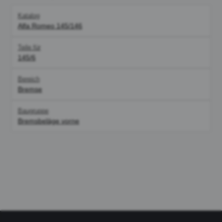
Katalog
Alfa Romeo 145/146
Teile für
145/6
Bereich
Bremse
Baugruppe
Bremsbeläge vorne