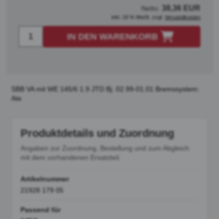
38,36 EUR
Netto:
inkl. 19 % MwSt. zzgl.
Versandkosten
IN DEN WARENKORB
SBB VA mit WE 145/6 1.9 JTD Bj. 02.99-01.01 Bremssystem:
Ate
Produktdetails und Zuordnung
Angaben zur Zuordnung, Bestellung und zum Abgleich
mit dem vorhandenen Ersatzteil.
Artikelnummer
21928 179 05
Passend für