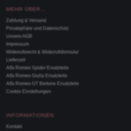
MEHR ÜBER...
Zahlung & Versand
Privatsphäre und Datenschutz
Unsere AGB
Impressum
Widerrufsrecht & Widerrufsformular
Lieferzeit
Alfa Romeo Spider Ersatzteile
Alfa Romeo Giulia Ersatzteile
Alfa Romeo GT Bertone Ersatzteile
Cookie Einstellungen
INFORMATIONEN
Kontakt