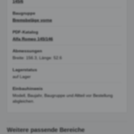
145/6
Baugruppe
Bremsbeläge vorne
PDF-Katalog
Alfa Romeo 145/146
Abmessungen
Breite: 156.3, Länge: 52.6
Lagerstatus
auf Lager
Einbauhinweis
Modell, Baujahr, Baugruppe und Altteil vor Bestellung
abgleichen.
Weitere passende Bereiche