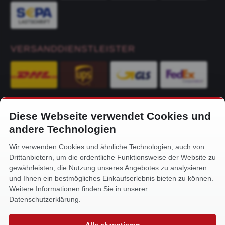
VERSANDDIENSTLEISTER
Diese Webseite verwendet Cookies und
KONTAKT
andere Technologien
Alfa-Service Hurtienne GmbH
Wir verwenden Cookies und ähnliche Technologien, auch von
Siemensstr. 32
Drittanbietern, um die ordentliche Funktionsweise der Website zu
59199 Bönen
gewährleisten, die Nutzung unseres Angebotes zu analysieren
und Ihnen ein bestmögliches Einkaufserlebnis bieten zu können.
+49 (0) 2383 93640
Weitere Informationen finden Sie in unserer
info@alfa-service.com
Datenschutzerklärung.
Whatsapp (no voice calls):