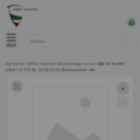
Menü
Startseite
»
145/6
»
Bremse
»
Bremsbeläge vorne
»
SBB VA mit WE
145/6 1.9 JTD Bj. 02.99-01.01 Bremssystem: Ate