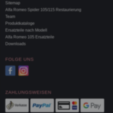
Sitemap
Alfa Romeo Spider 105/115 Restaurierung
Team
Produktkataloge
Ersatzteile nach Modell
Alfa Romeo 105 Ersatzteile
Downloads
FOLGE UNS
ZAHLUNGSWEISEN