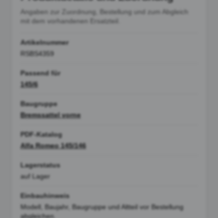
Angaben zur Zuordnung, Bestellung und zum Abgleich
mit dem vorhandenen Ersatzteil.
Artikelnummer
RSBS4359
Passend für
145/6
Baugruppe
Bremssattel vorne
PDF-Katalog
Alfa Romeo 145/146
Lagerstatus
auf Lager
Einbauhinweis
Modell, Baujahr, Baugruppe und Altteil vor Bestellung
abgleichen.