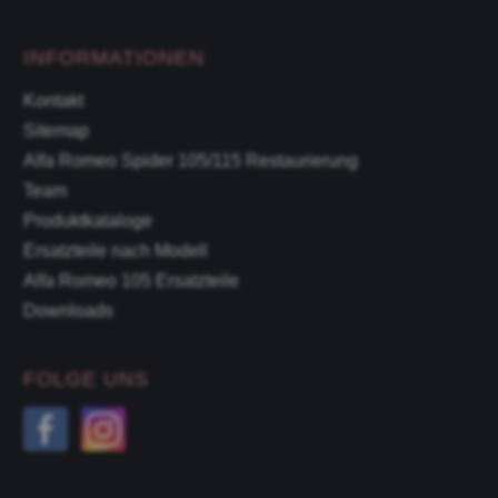
INFORMATIONEN
Kontakt
Sitemap
Alfa Romeo Spider 105/115 Restaurierung
Team
Produktkataloge
Ersatzteile nach Modell
Alfa Romeo 105 Ersatzteile
Downloads
FOLGE UNS