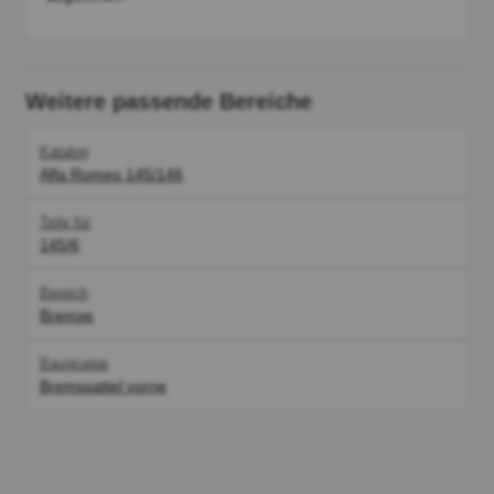
Weitere passende Bereiche
Katalog
Alfa Romeo 145/146
Teile für
145/6
Bereich
Bremse
Baugruppe
Bremssattel vorne