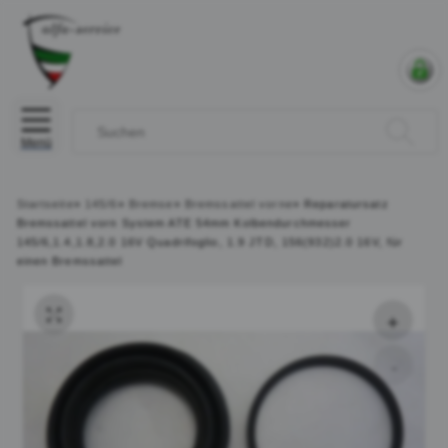
Menü
Startseite
»
145/6
»
Bremse
»
Bremssattel vorne
»
Reparatursatz
Bremssattel vorn System ATE 54mm Kolbendurchmesser
145/6,1.4,1.8,2.0 16V Quadrifoglio, 1.9 JTD, 156(932)2.0 16V, für
einen Bremssattel