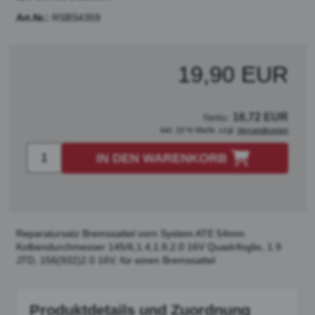
Art.Nr.:
RSBS4359
19,90 EUR
16,72 EUR
Netto:
inkl. 19 % MwSt. zzgl.
Versandkosten
IN DEN WARENKORB
Reparatursatz Bremssattel vorn System ATE 54mm
Kolbendurchmesser 145/6,1.4,1.8,2.0 16V Quadrifoglio, 1.9
JTD, 156(932)2.0 16V, für einen Bremssattel
Produktdetails und Zuordnung