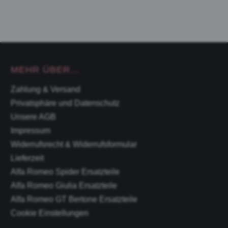
MEHR ÜBER...
Zahlung & Versand
Privatsphäre und Datenschutz
Unsere AGB
Impressum
Widerrufsrecht & Widerrufsformular
Lieferzeit
Alfa Romeo Spider Ersatzteile
Alfa Romeo Giulia Ersatzteile
Alfa Romeo GT Bertone Ersatzteile
Cookie Einstellungen