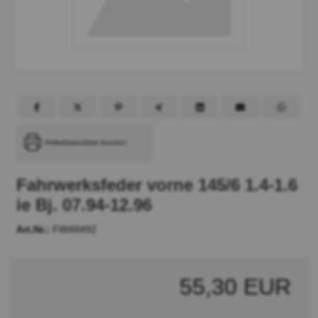
Artikeldatenblatt drucken
Fahrwerksfeder vorne 145/6 1.4-1.6
ie Bj. 07.94-12.96
Art.Nr.:
FW48492
55,30 EUR