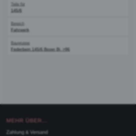
Teile für
145/6
Bereich
Fahrwerk
Baugruppe
Federbein 145/6 Boxer Bj. >96
MEHR ÜBER...
Zahlung & Versand