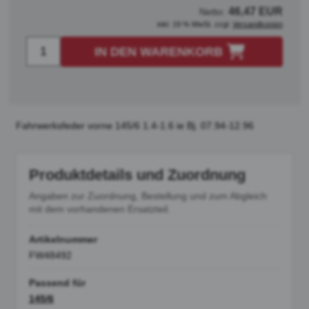
46,47 EUR
Netto:
inkl. 19 % MwSt. zzgl.
Versandkosten
IN DEN WARENKORB
Fahrwerksfeder vorne 145/6 1.4-1.6 ie Bj. 07.94-12.96
Produktdetails und Zuordnung
Angaben zur Zuordnung, Bestellung und zum Abgleich
mit dem vorhandenen Ersatzteil.
Artikelnummer
FW48492
Passend für
145/6