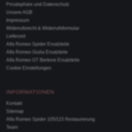
Privatsphäre und Datenschutz
Unsere AGB
Impressum
Widerrufsrecht & Widerrufsformular
Lieferzeit
Alfa Romeo Spider Ersatzteile
Alfa Romeo Giulia Ersatzteile
Alfa Romeo GT Bertone Ersatzteile
Cookie Einstellungen
INFORMATIONEN
Kontakt
Sitemap
Alfa Romeo Spider 105/115 Restaurierung
Team