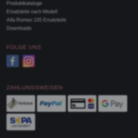
Produktkataloge
Ersatzteile nach Modell
Alfa Romeo 105 Ersatzteile
Downloads
FOLGE UNS
ZAHLUNGSWEISEN