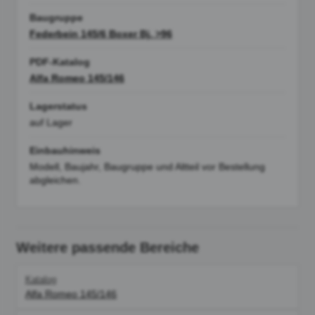
Baugruppe
Federbein 145/6 Boxer Bj. >96
PDF-Katalog
Alfa Romeo 145/146
Lagerstatus
auf Lager
Einbauhinweis
Modell, Baujahr, Baugruppe und Altteil vor Bestellung
abgleichen.
Weitere passende Bereiche
Katalog
Alfa Romeo 145/146