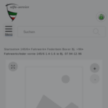
Menü
Startseite
»
145/6
»
Fahrwerk
»
Federbein Boxer Bj. >96
»
Fahrwerksfeder vorne 145/6 1.4-1.6 ie Bj. 07.94-12.96