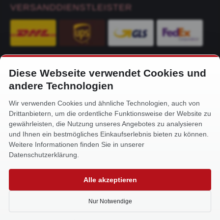
VERSANDDIENSTLEISTER
Diese Webseite verwendet Cookies und
KONTAKT
andere Technologien
Alfa-Service Hurtienne GmbH
Wir verwenden Cookies und ähnliche Technologien, auch von
Siemensstr. 32
Drittanbietern, um die ordentliche Funktionsweise der Website zu
59199 Bönen
gewährleisten, die Nutzung unseres Angebotes zu analysieren
und Ihnen ein bestmögliches Einkaufserlebnis bieten zu können.
+49 (0) 2383 93640
Weitere Informationen finden Sie in unserer
info@alfa-service.com
Datenschutzerklärung.
Whatsapp (no voice calls):
Alle akzeptieren
+49 (0) 1575 3654571
Nur Notwendige