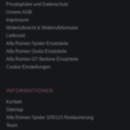
Privatsphäre und Datenschutz
Unsere AGB
Impressum
Widerrufsrecht & Widerrufsformular
Lieferzeit
Alfa Romeo Spider Ersatzteile
Alfa Romeo Giulia Ersatzteile
Alfa Romeo GT Bertone Ersatzteile
Cookie Einstellungen
INFORMATIONEN
Kontakt
Sitemap
Alfa Romeo Spider 105/115 Restaurierung
Team