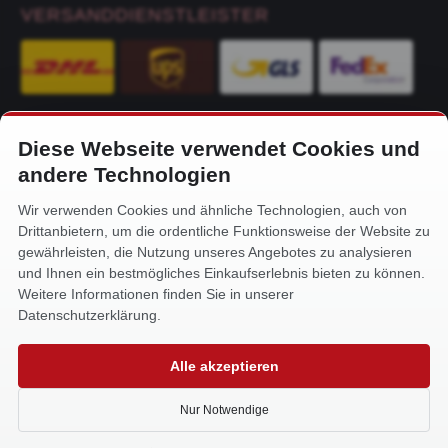
VERSANDDIENSTLEISTER
Diese Webseite verwendet Cookies und
KONTAKT
andere Technologien
Alfa-Service Hurtienne GmbH
Wir verwenden Cookies und ähnliche Technologien, auch von
Siemensstr. 32
Drittanbietern, um die ordentliche Funktionsweise der Website zu
59199 Bönen
gewährleisten, die Nutzung unseres Angebotes zu analysieren
und Ihnen ein bestmögliches Einkaufserlebnis bieten zu können.
+49 (0) 2383 93640
Weitere Informationen finden Sie in unserer
info@alfa-service.com
Datenschutzerklärung.
Whatsapp (no voice calls):
Alle akzeptieren
+49 (0) 1575 3654571
Nur Notwendige