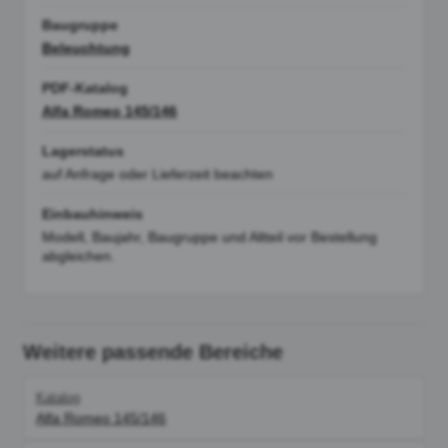
Baugruppe
Beleuchtung
PDF-Katalog
Alfa Romeo 145/146
Lagerstatus
auf Anfrage oder Lieferzeit beachten
Einbauhinweis
Modell, Baujahr, Baugruppe und Altteil vor Bestellung
abgleichen.
Weitere passende Bereiche
Katalog
Alfa Romeo 145/146