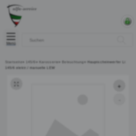
Menü
Startseite
»
145/6
»
Karosserie
»
Beleuchtung
»
Hauptscheinwerfer Li
145/6 elektr./ manuelle LEW