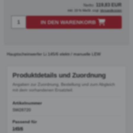
119,83 EUR
Netto:
inkl. 19 % MwSt. zzgl.
Versandkosten
IN DEN WARENKORB
Hauptscheinwerfer Li 145/6 elektr./ manuelle LEW
Produktdetails und Zuordnung
Angaben zur Zuordnung, Bestellung und zum Abgleich
mit dem vorhandenen Ersatzteil.
Artikelnummer
SW28720
Passend für
145/6