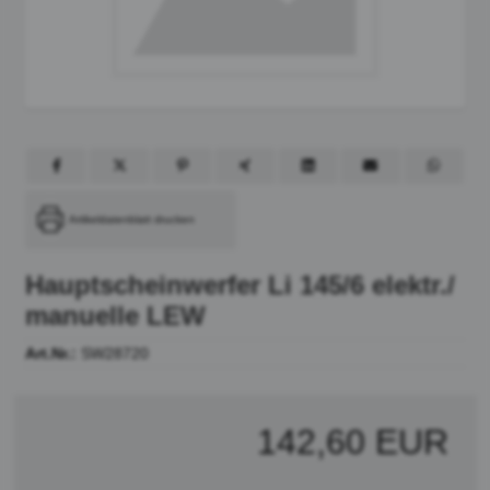
Artikeldatenblatt drucken
Hauptscheinwerfer Li 145/6 elektr./
manuelle LEW
Art.Nr.:
SW28720
142,60 EUR