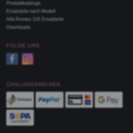
Produktkataloge
Ersatzteile nach Modell
Alfa Romeo 105 Ersatzteile
Downloads
FOLGE UNS
ZAHLUNGSWEISEN