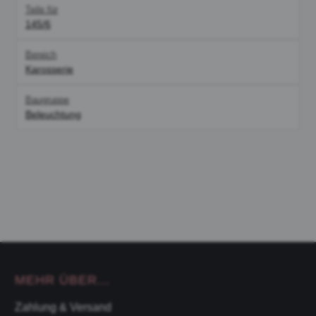
Teile für
145/6
Bereich
Karosserie
Baugruppe
Beleuchtung
MEHR ÜBER...
Zahlung & Versand