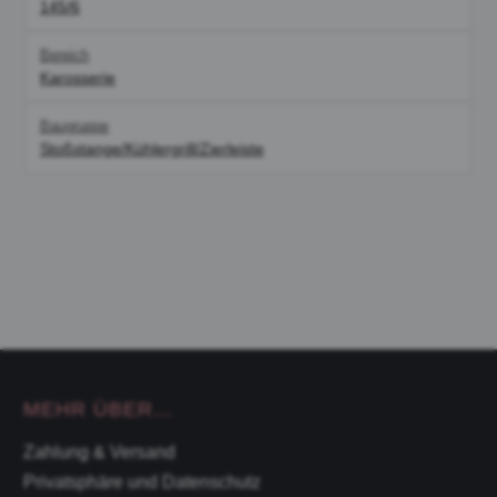
145/6
Bereich
Karosserie
Baugruppe
Stoßstange/Kühlergrill/Zierleiste
MEHR ÜBER...
Zahlung & Versand
Privatsphäre und Datenschutz