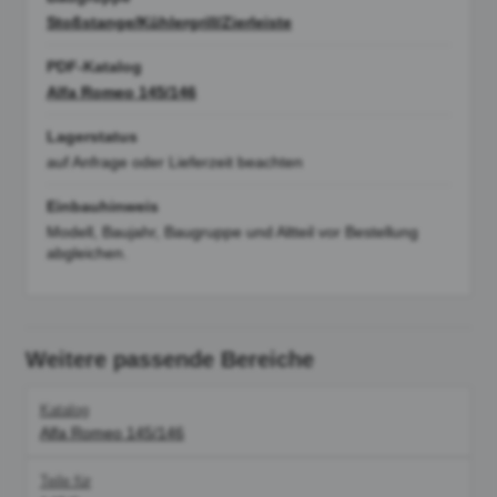
Stoßstange/Kühlergrill/Zierleiste
PDF-Katalog
Alfa Romeo 145/146
Lagerstatus
auf Anfrage oder Lieferzeit beachten
Einbauhinweis
Modell, Baujahr, Baugruppe und Altteil vor Bestellung
abgleichen.
Weitere passende Bereiche
Katalog
Alfa Romeo 145/146
Teile für