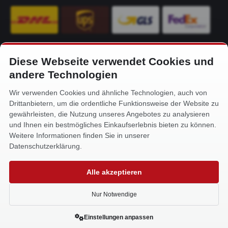
Diese Webseite verwendet Cookies und
KONTAKT
andere Technologien
Alfa-Service Hurtienne GmbH
Wir verwenden Cookies und ähnliche Technologien, auch von
Siemensstr. 32
Drittanbietern, um die ordentliche Funktionsweise der Website zu
59199 Bönen
gewährleisten, die Nutzung unseres Angebotes zu analysieren
und Ihnen ein bestmögliches Einkaufserlebnis bieten zu können.
+49 (0) 2383 93640
Weitere Informationen finden Sie in unserer
info@alfa-service.com
Datenschutzerklärung.
Whatsapp (no voice calls):
Alle akzeptieren
+49 (0) 1575 3654571
Nur Notwendige
Einstellungen anpassen