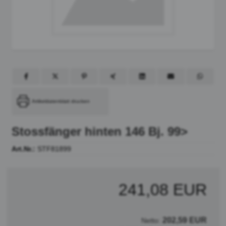
Artikeldatenblatt drucken
Stossfänger hinten 146 Bj. 99>
Art.Nr.:
STF81899
241,08 EUR
202,59 EUR
Netto: