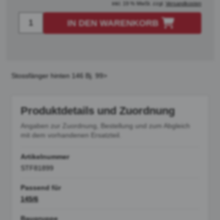
inkl. 19 % MwSt. zzgl.
Versandkosten
IN DEN WARENKORB
Stossfänger hinten 146 Bj. 99>
Produktdetails und Zuordnung
Angaben zur Zuordnung, Bestellung und zum Abgleich
mit dem vorhandenen Ersatzteil.
Artikelnummer
STF81899
Passend für
145/6
Baugruppe