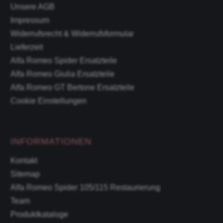
Unsere AGB
Impressum
Widerrufsrecht & Widerrufsformular
Lieferzeit
Alfa Romeo Spider Ersatzteile
Alfa Romeo Giulia Ersatzteile
Alfa Romeo GT Bertone Ersatzteile
Cookie Einstellungen
INFORMATIONEN
Kontakt
Sitemap
Alfa Romeo Spider 105/115 Restaurierung
Team
Produktkataloge