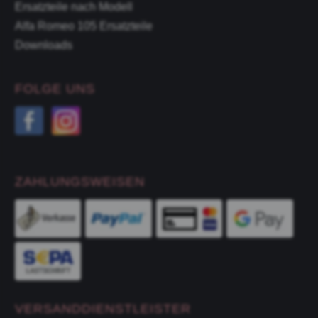
Ersatzteile nach Modell
Alfa Romeo 105 Ersatzteile
Downloads
FOLGE UNS
ZAHLUNGSWEISEN
VERSANDDIENSTLEISTER