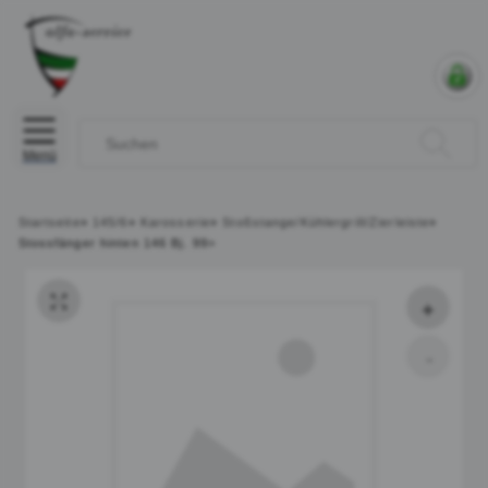
Menü
Startseite
»
145/6
»
Karosserie
»
Stoßstange/Kühlergrill/Zierleiste
»
Stossfänger hinten 146 Bj. 99>