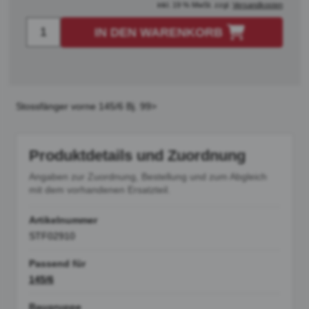
inkl. 19 % MwSt. zzgl.
Versandkosten
IN DEN WARENKORB
Stossfänger vorne 145/6 Bj. 99>
Produktdetails und Zuordnung
Angaben zur Zuordnung, Bestellung und zum Abgleich
mit dem vorhandenen Ersatzteil.
Artikelnummer
STF02910
Passend für
145/6
Baugruppe