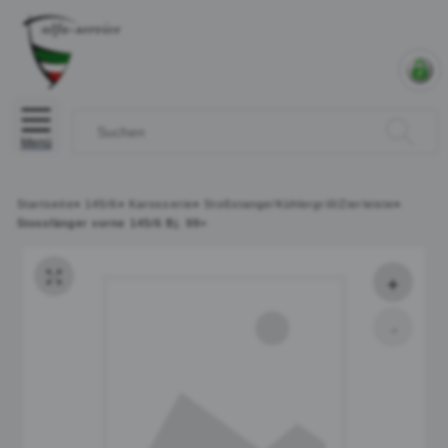
Menü
Startseite
»
145/6
»
Karosserie
»
Stoßstange/Kühlergrill/Zierleiste
»
Stossfänger vorne 145/6 Bj. 99>