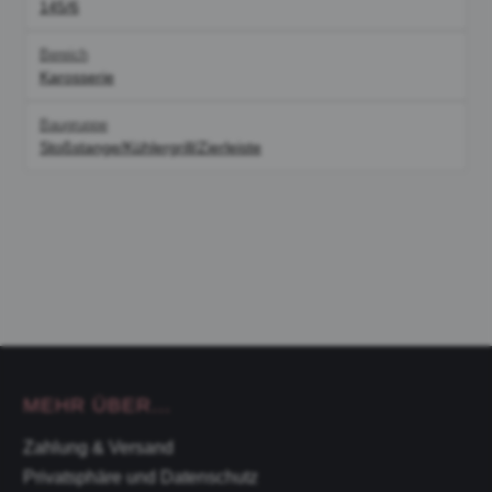
145/6
Bereich
Karosserie
Baugruppe
Stoßstange/Kühlergrill/Zierleiste
MEHR ÜBER...
Zahlung & Versand
Privatsphäre und Datenschutz