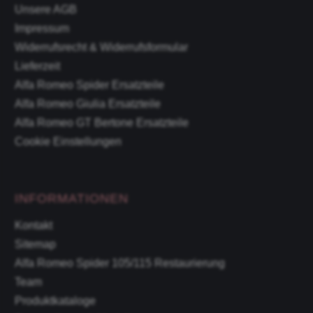
Unsere AGB
Impressum
Widerrufsrecht & Widerrufsformular
Lieferzeit
Alfa Romeo Spider Ersatzteile
Alfa Romeo Giulia Ersatzteile
Alfa Romeo GT Bertone Ersatzteile
Cookie Einstellungen
INFORMATIONEN
Kontakt
Sitemap
Alfa Romeo Spider 105/115 Restaurierung
Team
Produktkataloge