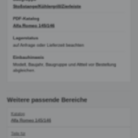
Stoßstange/Kühlergrill/Zierleiste
PDF-Katalog
Alfa Romeo 145/146
Lagerstatus
auf Anfrage oder Lieferzeit beachten
Einbauhinweis
Modell, Baujahr, Baugruppe und Altteil vor Bestellung
abgleichen.
Weitere passende Bereiche
Katalog
Alfa Romeo 145/146
Teile für