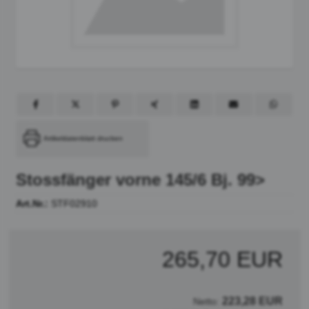
Artikeldatenblatt drucken
Stossfänger vorne 145/6 Bj. 99>
Art.Nr.:
STF02910
265,70 EUR
223,28 EUR
Netto: