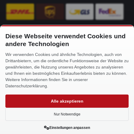
Diese Webseite verwendet Cookies und
KONTAKT
andere Technologien
Alfa-Service Hurtienne GmbH
Wir verwenden Cookies und ähnliche Technologien, auch von
Siemensstr. 32
Drittanbietern, um die ordentliche Funktionsweise der Website zu
59199 Bönen
gewährleisten, die Nutzung unseres Angebotes zu analysieren
und Ihnen ein bestmögliches Einkaufserlebnis bieten zu können.
+49 (0) 2383 93640
Weitere Informationen finden Sie in unserer
info@alfa-service.com
Datenschutzerklärung.
Whatsapp (no voice calls):
Alle akzeptieren
+49 (0) 1575 3654571
Nur Notwendige
Einstellungen anpassen