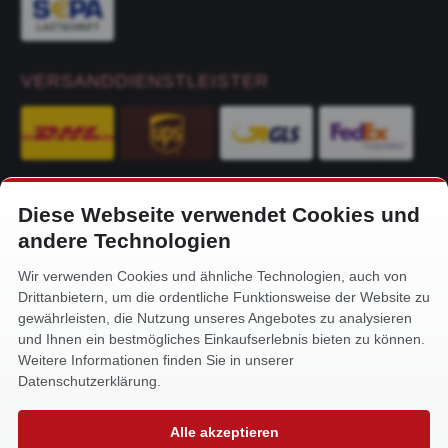
VERSANDDIENSTLEISTER
Diese Webseite verwendet Cookies und
KONTAKT
andere Technologien
Alfa-Service Hurtienne GmbH
Wir verwenden Cookies und ähnliche Technologien, auch von
Siemensstr. 32
Drittanbietern, um die ordentliche Funktionsweise der Website zu
59199 Bönen
gewährleisten, die Nutzung unseres Angebotes zu analysieren
und Ihnen ein bestmögliches Einkaufserlebnis bieten zu können.
+49 (0) 2383 93640
Weitere Informationen finden Sie in unserer
info@alfa-service.com
Datenschutzerklärung.
Whatsapp (no voice calls):
Alle akzeptieren