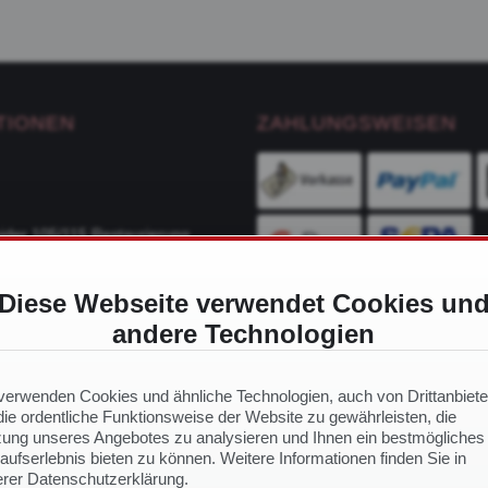
TIONEN
ZAHLUNGSWEISEN
ider 105/115 Restaurierung
Diese Webseite verwendet Cookies un
ge
andere Technologien
VERSANDDIENSTLEIS
ch Modell
 Ersatzteile
verwenden Cookies und ähnliche Technologien, auch von Drittanbiete
ie ordentliche Funktionsweise der Website zu gewährleisten, die
ung unseres Angebotes zu analysieren und Ihnen ein bestmögliches
aufserlebnis bieten zu können. Weitere Informationen finden Sie in
NS
rer Datenschutzerklärung.