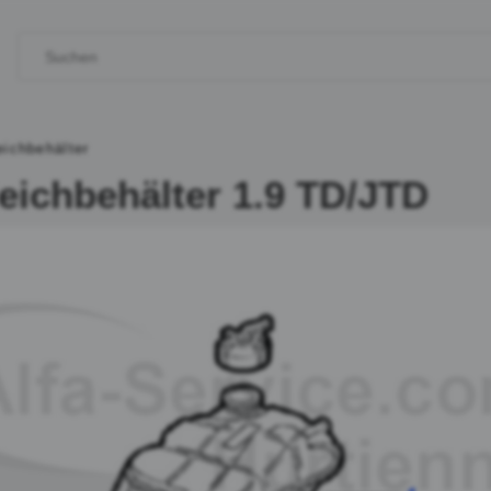
eichbehälter
eichbehälter 1.9 TD/JTD