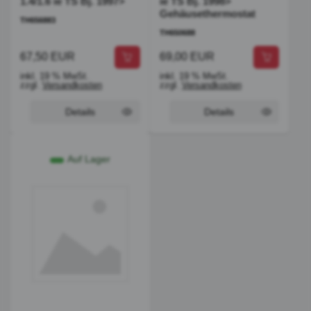
1.4/1.6 ie TS Bj. 1997>
ie TS Bj. 1998>
Gehäusethermostat
TH656883
TH650688
67,50 EUR
69,00 EUR
inkl. 19 % MwSt.
inkl. 19 % MwSt.
zzgl.
Versandkosten
zzgl.
Versandkosten
Details
Details
Auf Lager