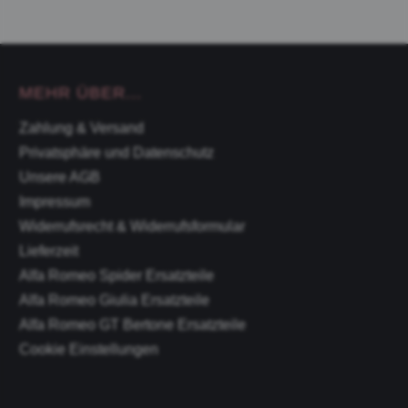
MEHR ÜBER...
Zahlung & Versand
Privatsphäre und Datenschutz
Unsere AGB
Impressum
Widerrufsrecht & Widerrufsformular
Lieferzeit
Alfa Romeo Spider Ersatzteile
Alfa Romeo Giulia Ersatzteile
Alfa Romeo GT Bertone Ersatzteile
Cookie Einstellungen