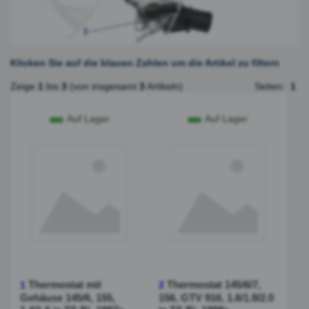
Klicken Sie auf die blauen Zahlen um die Artikel zu filtern
Zeige
1
bis
3
(von insgesamt
3
Artikeln)
Seiten:
1
Auf Lager
Auf Lager
Thermostat mit
Thermostat 145/6/7,
1
2
Gehäuse 145/6, 155,
156, GTV 916, 1.6/1.8/2.0