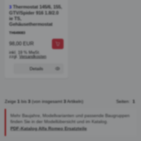
Thermostat 145/6, 155,
3
GTV/Spider 916 1.8/2.0
ie TS,
Gehäusethermostat
TH649083
98,00 EUR
inkl. 19 % MwSt.
zzgl.
Versandkosten
Details
Zeige
1
bis
3
(von insgesamt
3
Artikeln)
Seiten:
1
Mehr Baujahre, Modellvarianten und passende Baugruppen
finden Sie in der Modellübersicht und im Katalog.
PDF-Katalog Alfa Romeo Ersatzteile