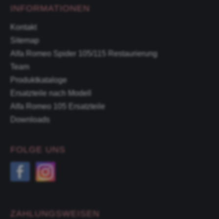
INFORMATIONEN
Kontakt
Sitemap
Alfa Romeo Spider 105/115 Restaurierung
Team
Produktkataloge
Ersatzteile nach Modell
Alfa Romeo 105 Ersatzteile
Downloads
FOLGE UNS
ZAHLUNGSWEISEN