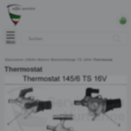
Menü
Startseite
»
145/6
»
Motor
»
Motorkühlung
»
TS 16V
»
Thermostat
Thermostat