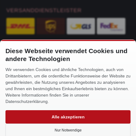
VERSANDDIENSTLEISTER
Diese Webseite verwendet Cookies und
KONTAKT
andere Technologien
Alfa-Service Hurtienne GmbH
Wir verwenden Cookies und ähnliche Technologien, auch von
Siemensstr. 32
Drittanbietern, um die ordentliche Funktionsweise der Website zu
59199 Bönen
gewährleisten, die Nutzung unseres Angebotes zu analysieren
und Ihnen ein bestmögliches Einkaufserlebnis bieten zu können.
+49 (0) 2383 93640
Weitere Informationen finden Sie in unserer
info@alfa-service.com
Datenschutzerklärung.
Whatsapp (no voice calls):
Alle akzeptieren
+49 (0) 1575 3654571
Nur Notwendige