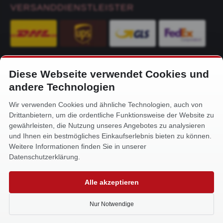
VERSANDDIENSTLEISTER
Diese Webseite verwendet Cookies und
KONTAKT
andere Technologien
Alfa-Service Hurtienne GmbH
Wir verwenden Cookies und ähnliche Technologien, auch von
Siemensstr. 32
Drittanbietern, um die ordentliche Funktionsweise der Website zu
59199 Bönen
gewährleisten, die Nutzung unseres Angebotes zu analysieren
und Ihnen ein bestmögliches Einkaufserlebnis bieten zu können.
+49 (0) 2383 93640
Weitere Informationen finden Sie in unserer
info@alfa-service.com
Datenschutzerklärung.
Whatsapp (no voice calls):
Alle akzeptieren
+49 (0) 1575 3654571
Nur Notwendige