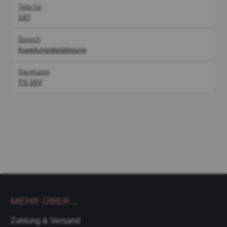
Teile für
147
Bereich
Kupplungsbetätigung
Baugruppe
TS 16V
MEHR ÜBER...
Zahlung & Versand