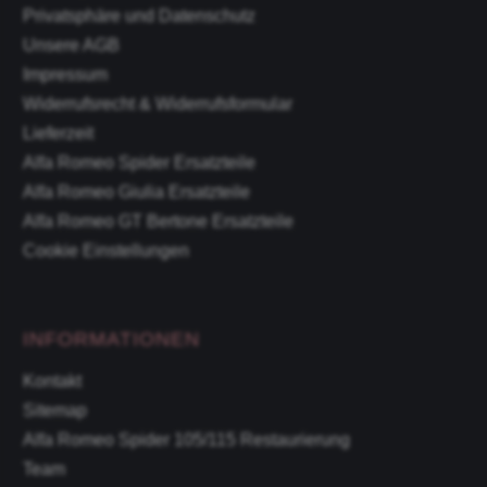
Privatsphäre und Datenschutz
Unsere AGB
Impressum
Widerrufsrecht & Widerrufsformular
Lieferzeit
Alfa Romeo Spider Ersatzteile
Alfa Romeo Giulia Ersatzteile
Alfa Romeo GT Bertone Ersatzteile
Cookie Einstellungen
INFORMATIONEN
Kontakt
Sitemap
Alfa Romeo Spider 105/115 Restaurierung
Team