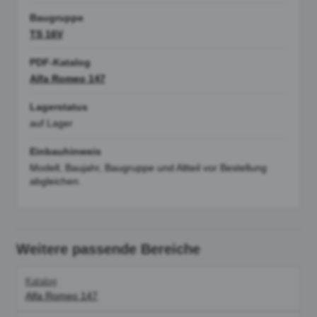
Baugruppe
TS 16V
PDF-Katalog
Alfa Romeo 147
Lagerstatus
auf Lager
Einbauhinweis
Modell, Baujahr, Baugruppe und Altteil vor Bestellung
abgleichen.
Weitere passende Bereiche
Katalog
Alfa Romeo 147