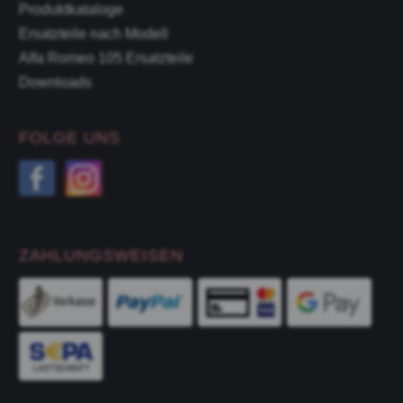
Produktkataloge
Ersatzteile nach Modell
Alfa Romeo 105 Ersatzteile
Downloads
FOLGE UNS
ZAHLUNGSWEISEN