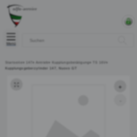
Menü
Startseite
»
147
»
Antrieb
»
Kupplungsbetätigung
»
TS 16V
»
Kupplungsgeberzylinder 147, Nuovo GT