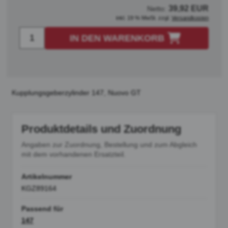
39,92 EUR
Netto:
inkl. 19 % MwSt. zzgl.
Versandkosten
IN DEN WARENKORB
Kupplungsgeberzylinder 147, Nuovo GT
Produktdetails und Zuordnung
Angaben zur Zuordnung, Bestellung und zum Abgleich
mit dem vorhandenen Ersatzteil.
Artikelnummer
KGZ89164
Passend für
147