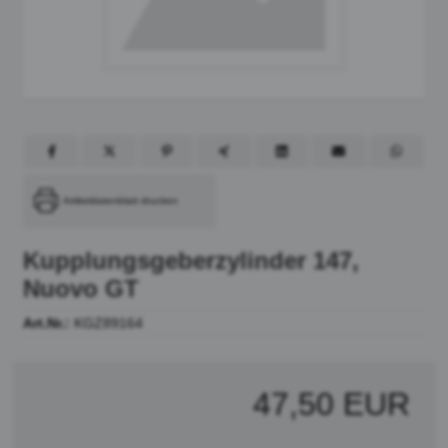
Artikeldatenblatt drucken
Kupplungsgeberzylinder 147,
Nuovo GT
Art.Nr.:
KGZ89164
47,50 EUR