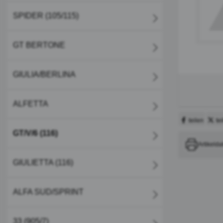
SPIDER (105/115)
GT BERTONE
GIULIA/BERLINA
ALFETTA
teilen
te
GT/V/6 (116)
Artikelda
GIULIETTA (116)
ALFA SUD/SPRINT
33 (905/7)