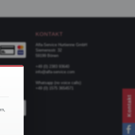
KONTAKT
Alfa-Service Hurtienne GmbH
Siemensstr. 32
59199 Bönen
+49 (0) 2383 93640
info@alfa-service.com
d
Whatsapp (no voice calls):
+49 (0) 1575 3654571
TER
Kontakt
rn,