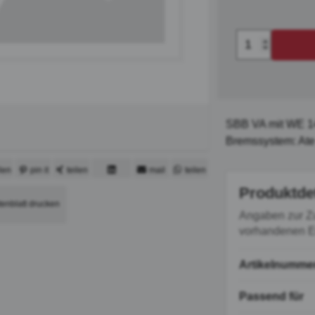
SBB VA mit WE 14
Bremssystem: Ate
ilen
pin it
teilen
mail
teilen
mitteilen
Produktde
tenblatt drucken
Angaben zur Z
vorhandenen Er
Artikelnumme
Passend für