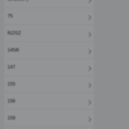
75
RZ/SZ
145/6
147
155
156
159