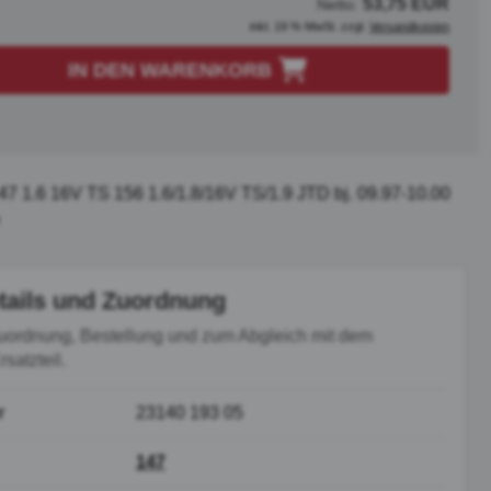
53,75 EUR
Netto:
inkl. 19 % MwSt. zzgl.
Versandkosten
IN DEN WARENKORB
7 1.6 16V TS 156 1.6/1.8/16V TS/1.9 JTD bj. 09.97-10.00
tails und Zuordnung
uordnung, Bestellung und zum Abgleich mit dem
satzteil.
r
23140 193 05
147