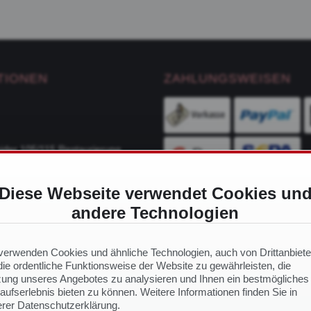
TIONEN
ZAHLUNGSWEISEN
ider 105/115 Restaurierung
Diese Webseite verwendet Cookies un
ge
andere Technologien
VERSANDDIENSTLEIS
ch Modell
 Ersatzteile
verwenden Cookies und ähnliche Technologien, auch von Drittanbiete
ie ordentliche Funktionsweise der Website zu gewährleisten, die
ung unseres Angebotes zu analysieren und Ihnen ein bestmögliches
aufserlebnis bieten zu können. Weitere Informationen finden Sie in
NS
rer Datenschutzerklärung.