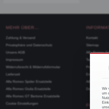
MEHR ÜBER...
INFORMA
Zahlung & Versand
Kontakt
Privatsphäre und Datenschutz
Sitemap
Unsere AGB
Alfa Romeo Sp
Impressum
Team
Widerrufsrecht & Widerrufsformular
Produktkatalo
Lieferzeit
Ersatzteile na
Alfa Romeo Spider Ersatzteile
Alfa Romeo 105
Wir 
Alfa Romeo Giulia Ersatzteile
Downloads
um d
Alfa Romeo GT Bertone Ersatzteile
Nutz
Eink
Cookie Einstellungen
FOLGE U
unse