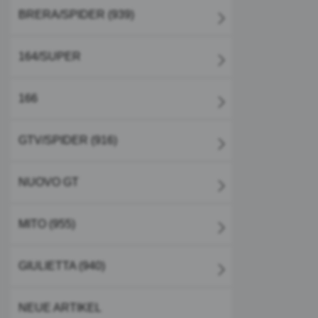
BRERA/SPIDER (939)
164/SUPER
166
GTV/SPIDER (916)
NUOVO GT
MITO (955)
GIULIETTA (940)
NEUE ARTIKEL