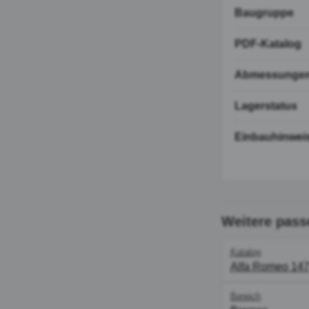
Baugruppe
PDF-Katalog
Abmessunge
Lagerstatus
Einbauhinwei
Weitere pass
Katalog
Alfa Romeo 14
Bereich