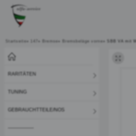
Startseite
»
147
»
Bremse
»
Bremsbeläge vorne
»
SBB VA mit W
RARITÄTEN
TUNING
GEBRAUCHTTEILE/NOS
-----------------