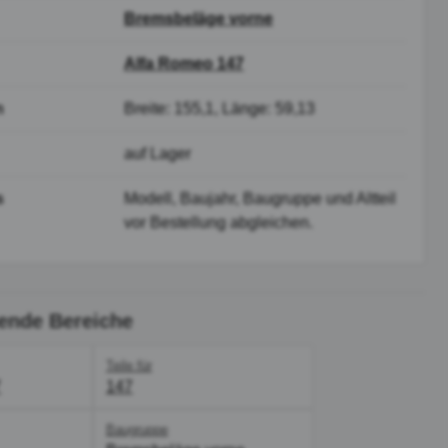
Bremsbeläge vorne
Alfa Romeo 147
n
Breite: 155,1, Länge: 59,13
auf Lager
s
Modell, Baujahr, Baugruppe und Altteil
vor Bestellung abgleichen.
ende Bereiche
Teile für
7
147
Baugruppe