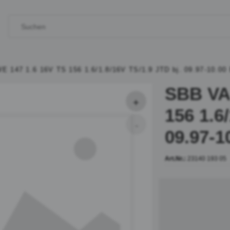
E 147 1.6 16V TS 156 1.6/1.8/16V TS/1.9 JTD bj. 09.97-10.00
SBB VA 
156 1.6
09.97-1
Art.Nr.:
23140 193 05