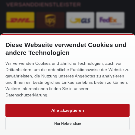
VERSANDDIENSTLEISTER
Diese Webseite verwendet Cookies und
KONTAKT
andere Technologien
Alfa-Service Hurtienne GmbH
Wir verwenden Cookies und ähnliche Technologien, auch von
Siemensstr. 32
Drittanbietern, um die ordentliche Funktionsweise der Website zu
59199 Bönen
gewährleisten, die Nutzung unseres Angebotes zu analysieren
und Ihnen ein bestmögliches Einkaufserlebnis bieten zu können.
+49 (0) 2383 93640
Weitere Informationen finden Sie in unserer
info@alfa-service.com
Datenschutzerklärung.
Whatsapp (no voice calls):
Alle akzeptieren
+49 (0) 1575 3654571
Nur Notwendige