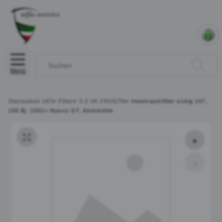
Menü
Startseite
»
147
»
Filter
»
3.2 V6 24V/GTA
»
Innenraumfilter eckig 147,
156 Bj. 2001> Nuovo GT, Aktivkohle