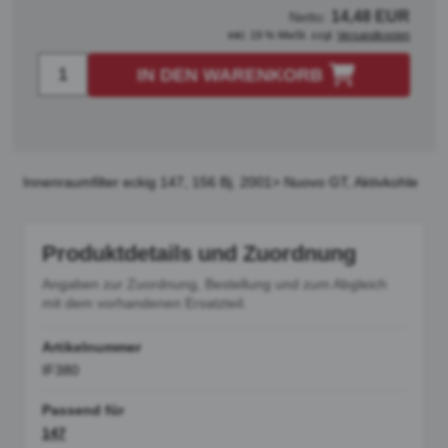
14,48 EUR
Netto:
inkl. 19 % MwSt. zzgl.
Versandkosten
IN DEN WARENKORB
Innenraumfilter eckig 147, 156 Bj. 2001> Nuovo GT, Aktivkohle
Produktdetails und Zuordnung
Angaben zur Zuordnung, Bestellung und zum Abgleich
mit dem vorhandenen Ersatzteil.
Artikelnummer
IF380
Passend für
147