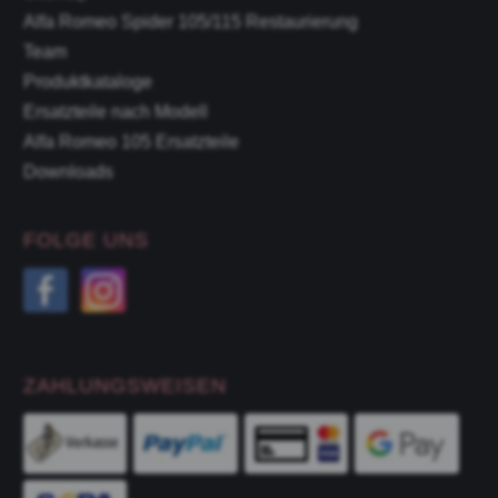
Alfa Romeo Spider 105/115 Restaurierung
Team
Produktkataloge
Ersatzteile nach Modell
Alfa Romeo 105 Ersatzteile
Downloads
FOLGE UNS
ZAHLUNGSWEISEN