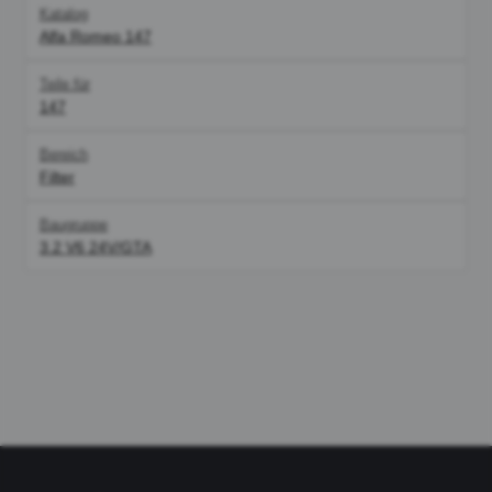
Katalog
Alfa Romeo 147
Teile für
147
Bereich
Filter
Baugruppe
3.2 V6 24V/GTA