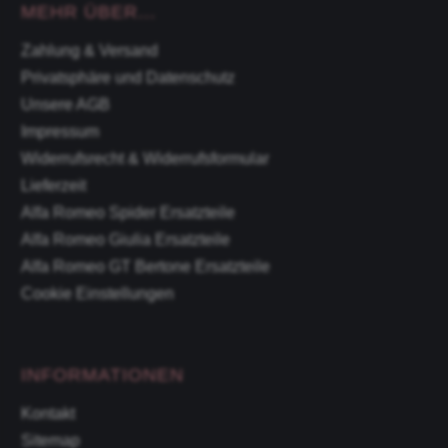
MEHR ÜBER...
Zahlung & Versand
Privatsphäre und Datenschutz
Unsere AGB
Impressum
Widerrufsrecht & Widerrufsformular
Lieferzeit
Alfa Romeo Spider Ersatzteile
Alfa Romeo Giulia Ersatzteile
Alfa Romeo GT Bertone Ersatzteile
Cookie Einstellungen
INFORMATIONEN
Kontakt
Sitemap