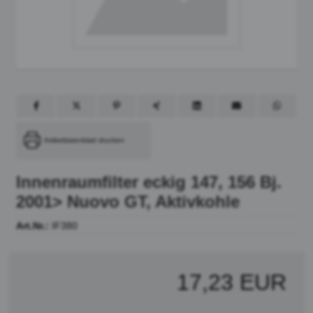
Artikeldatenblatt drucken
Innenraumfilter eckig 147, 156 Bj.
2001> Nuovo GT, Aktivkohle
Art.Nr.:
IF380
17,23 EUR