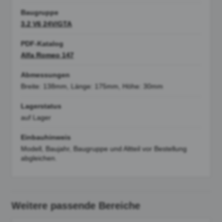
Baugruppe
3.2 V6 24V/GTA
PDF-Katalog
Alfa Romeo 147
Abmessungen
Breite: 138mm, Länge: 175mm, Höhe: 30mm
Lagerstatus
auf Lager
Einbauhinweis
Modell, Baujahr, Baugruppe und Altteil vor Bestellung
abgleichen.
Weitere passende Bereiche