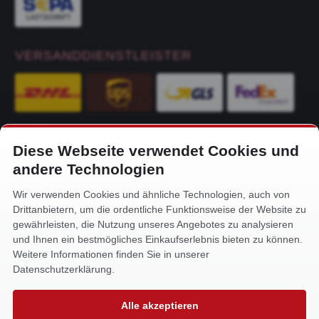
VERSANDDIENSTLEISTER
Diese Webseite verwendet Cookies und
KONTAKT
andere Technologien
Alfa-Service Hurtienne GmbH
Wir verwenden Cookies und ähnliche Technologien, auch von
Siemensstr. 32
Drittanbietern, um die ordentliche Funktionsweise der Website zu
59199 Bönen
gewährleisten, die Nutzung unseres Angebotes zu analysieren
und Ihnen ein bestmögliches Einkaufserlebnis bieten zu können.
+49 (0) 2383 93640
Weitere Informationen finden Sie in unserer
info@alfa-service.com
Datenschutzerklärung.
Whatsapp (no voice calls):
Alle akzeptieren
+49 (0) 1575 3654571