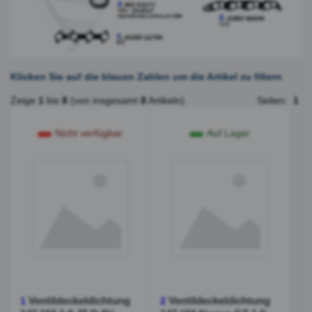
Klicken Sie auf die blauen Zahlen um die Artikel zu filtern
Zeige
1
bis
8
(von insgesamt
8
Artikeln)
Seiten:
1
Nicht verfügbar
Auf Lager
Ventildeckeldichtung
Ventildeckeldichtung
1
2