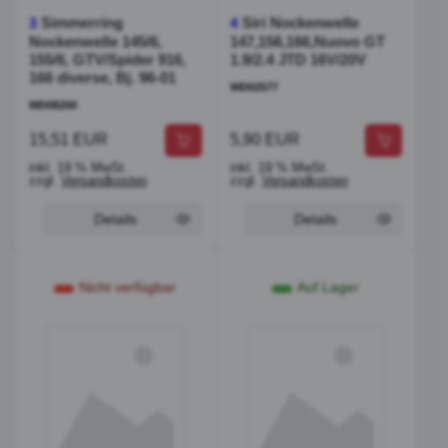
Simmerring
Siri Nockenwelle
3
4
Nockenwelle 145/6,
147,156,166,Nuovo GT
155/6, GTV/Spider 916,
1.9/2.4 JTD 16V/20V
166 diverse, Bj. 96-01
WD02577
WD08200
15,51 EUR
5,90 EUR
inkl. 19 % MwSt.
inkl. 19 % MwSt.
zzgl.
Versandkosten
zzgl.
Versandkosten
Details
Details
Nicht verfügbar
Auf Lager