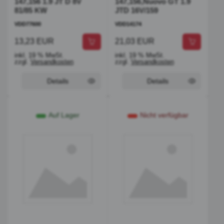
147,156 1.9 JT D 8V
147,156,Nuovo GT 1.9
81/85 KW
JTD 16V/159
VDD77600
VDD14174
13,23 EUR
21,03 EUR
inkl. 19 % MwSt.
inkl. 19 % MwSt.
zzgl.
Versandkosten
zzgl.
Versandkosten
Details
Details
Auf Lager
Nicht verfügbar