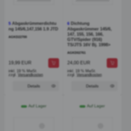
Abgaskrümmerdichtu
Dichtung
5
6
ng 145/6,147,156 1.9 JTD
Abgaskrümmer 145/6,
147, 155, 156, 166,
AGKD22700
GTV/Spider (916)
TS/JTS 16V Bj. 1998>
AGKD02761
19,99 EUR
24,00 EUR
inkl. 19 % MwSt.
inkl. 19 % MwSt.
zzgl.
Versandkosten
zzgl.
Versandkosten
Details
Details
Auf Lager
Auf Lager