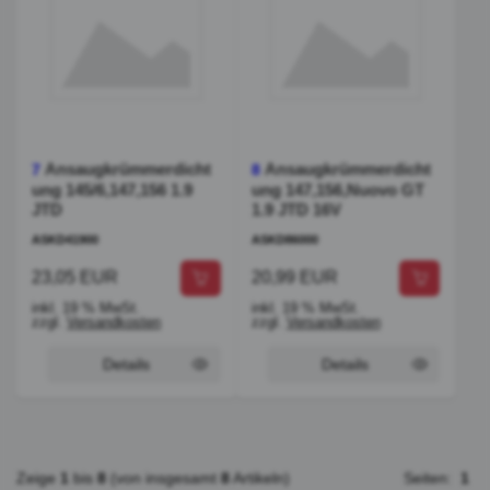
Ansaugkrümmerdicht
Ansaugkrümmerdicht
7
8
ung 145/6,147,156 1.9
ung 147,156,Nuovo GT
JTD
1.9 JTD 16V
ASKD41900
ASKD86000
23,05 EUR
20,99 EUR
inkl. 19 % MwSt.
inkl. 19 % MwSt.
zzgl.
Versandkosten
zzgl.
Versandkosten
Details
Details
Zeige
1
bis
8
(von insgesamt
8
Artikeln)
Seiten:
1