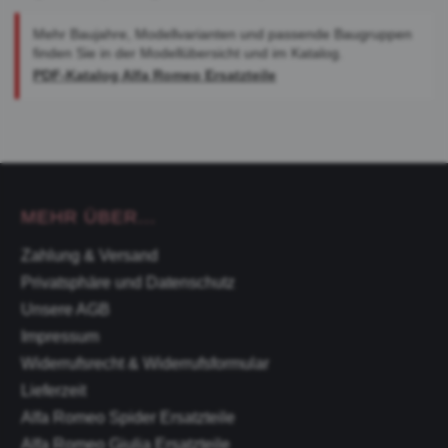
Mehr Baujahre, Modellvarianten und passende Baugruppen
finden Sie in der Modellübersicht und im Katalog.
PDF-Katalog Alfa Romeo Ersatzteile
MEHR ÜBER...
Zahlung & Versand
Privatsphäre und Datenschutz
Unsere AGB
Impressum
Widerrufsrecht & Widerrufsformular
Lieferzeit
Alfa Romeo Spider Ersatzteile
Alfa Romeo Giulia Ersatzteile