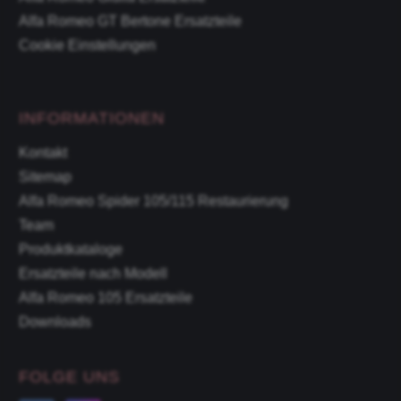
Alfa Romeo GT Bertone Ersatzteile
Cookie Einstellungen
INFORMATIONEN
Kontakt
Sitemap
Alfa Romeo Spider 105/115 Restaurierung
Team
Produktkataloge
Ersatzteile nach Modell
Alfa Romeo 105 Ersatzteile
Downloads
FOLGE UNS