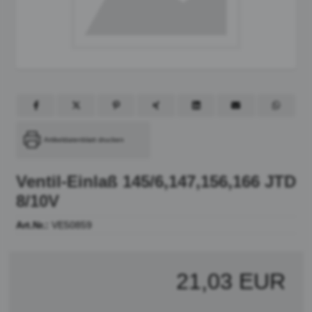
Artikeldatenblatt drucken
Ventil-Einlaß 145/6,147,156,166 JTD
8/10V
Art.Nr.:
VE50859
21,03 EUR