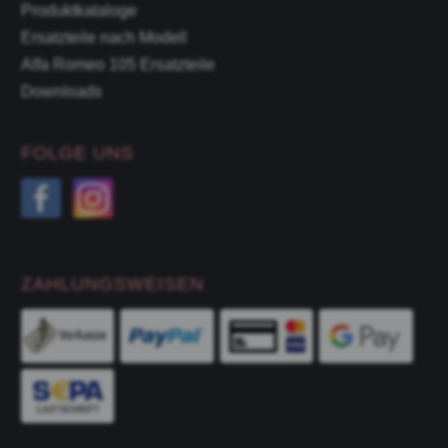
Produktkataloge
Ersatzteile nach Modell
Alfa Romeo 105 Ersatzteile
Downloads
FOLGE UNS
ZAHLUNGSWEISEN