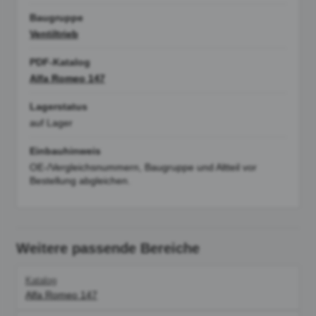
Baugruppe
Ventiltrieb
PDF-Katalog
Alfa Romeo 147
Lagerstatus
auf Lager
Einbauhinweis
OE-/Vergleichsnummern, Baugruppe und Altteil vor
Bestellung abgleichen.
Weitere passende Bereiche
Katalog
Alfa Romeo 147