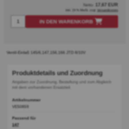
17,67 EUR
Netto:
inkl. 19 % MwSt. zzgl.
Versandkosten
IN DEN WARENKORB
Ventil-Einlaß 145/6,147,156,166 JTD 8/10V
Produktdetails und Zuordnung
Angaben zur Zuordnung, Bestellung und zum Abgleich
mit dem vorhandenen Ersatzteil.
Artikelnummer
VE50859
Passend für
147