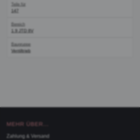
Teile für
147
Bereich
1.9 JTD 8V
Baugruppe
Ventiltrieb
MEHR ÜBER...
Zahlung & Versand