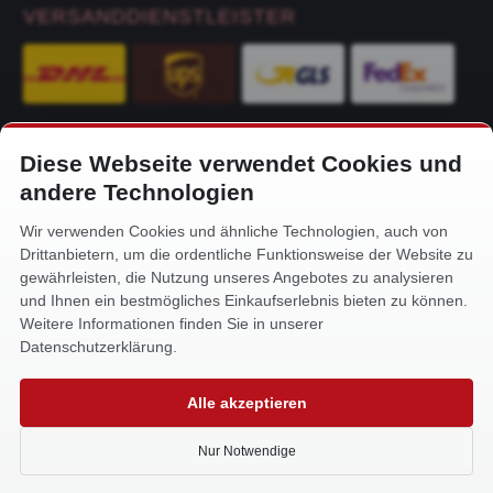
VERSANDDIENSTLEISTER
Diese Webseite verwendet Cookies und
KONTAKT
andere Technologien
Alfa-Service Hurtienne GmbH
Wir verwenden Cookies und ähnliche Technologien, auch von
Siemensstr. 32
Drittanbietern, um die ordentliche Funktionsweise der Website zu
59199 Bönen
gewährleisten, die Nutzung unseres Angebotes zu analysieren
und Ihnen ein bestmögliches Einkaufserlebnis bieten zu können.
+49 (0) 2383 93640
Weitere Informationen finden Sie in unserer
info@alfa-service.com
Datenschutzerklärung.
Whatsapp (no voice calls):
Alle akzeptieren
+49 (0) 1575 3654571
Nur Notwendige