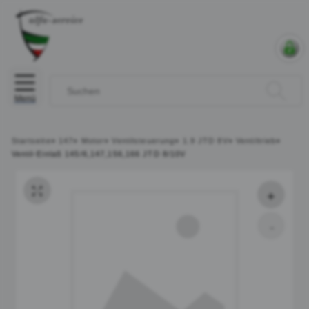
Menü
Startseite
»
147
»
Motor
»
Ventilsteuerung
»
1.9 JTD 8V
»
Ventiltrieb
»
Ventil-Einlaß 145/6,147,156,166 JTD 8/10V