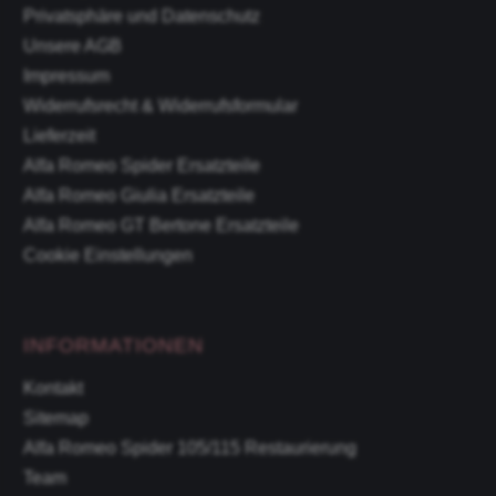
Privatsphäre und Datenschutz
Unsere AGB
Impressum
Widerrufsrecht & Widerrufsformular
Lieferzeit
Alfa Romeo Spider Ersatzteile
Alfa Romeo Giulia Ersatzteile
Alfa Romeo GT Bertone Ersatzteile
Cookie Einstellungen
INFORMATIONEN
Kontakt
Sitemap
Alfa Romeo Spider 105/115 Restaurierung
Team