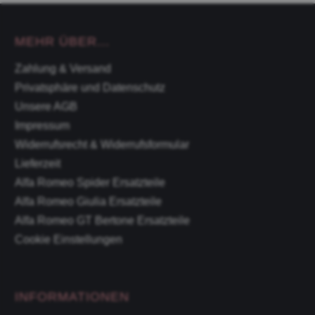
MEHR ÜBER...
Zahlung & Versand
Privatsphäre und Datenschutz
Unsere AGB
Impressum
Widerrufsrecht & Widerrufsformular
Lieferzeit
Alfa Romeo Spider Ersatzteile
Alfa Romeo Giulia Ersatzteile
Alfa Romeo GT Bertone Ersatzteile
Cookie Einstellungen
INFORMATIONEN