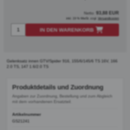
93,88 EUR
Netto:
inkl. 19 % MwSt. zzgl.
Versandkosten
IN DEN WARENKORB
Gelenksatz innen GTV/Spider 916, 155/6/145/6 TS 16V, 166
2.0 TS, 147 1.6/2.0 TS
Produktdetails und Zuordnung
Angaben zur Zuordnung, Bestellung und zum Abgleich
mit dem vorhandenen Ersatzteil.
Artikelnummer
GS21241