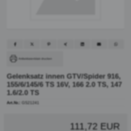
Artikeldatenblatt drucken
Gelenksatz innen GTV/Spider 916,
155/6/145/6 TS 16V, 166 2.0 TS, 147
1.6/2.0 TS
Art.Nr.:
GS21241
111,72 EUR