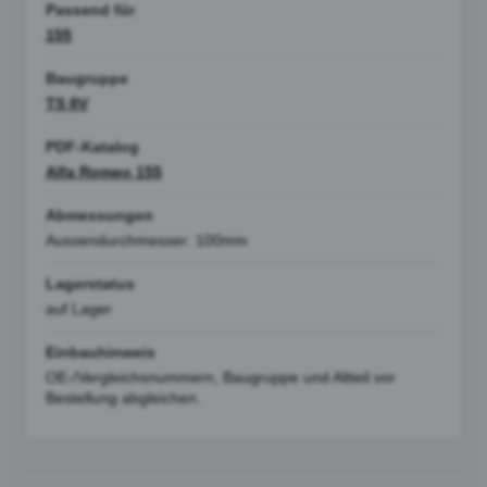
Passend für
155
Baugruppe
TS 8V
PDF-Katalog
Alfa Romeo 155
Abmessungen
Aussendurchmesser: 100mm
Lagerstatus
auf Lager
Einbauhinweis
OE-/Vergleichsnummern, Baugruppe und Altteil vor
Bestellung abgleichen.