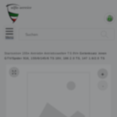
Menü
Startseite
»
155
»
Antrieb
»
Antriebswelle
»
TS 8V
»
Gelenksatz innen
GTV/Spider 916, 155/6/145/6 TS 16V, 166 2.0 TS, 147 1.6/2.0 TS