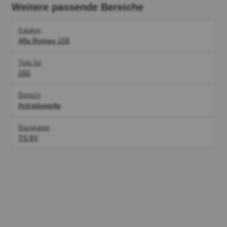
Weitere passende Bereiche
Katalog
Alfa Romeo 155
Teile für
155
Bereich
Antriebswelle
Baugruppe
TS 8V