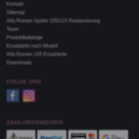
Kontakt
Sitemap
Alfa Romeo Spider 105/115 Restaurierung
Team
Produktkataloge
Ersatzteile nach Modell
Alfa Romeo 105 Ersatzteile
Downloads
FOLGE UNS
ZAHLUNGSWEISEN