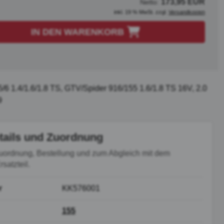
173,95 EUR
Netto:
inkl. 19 % MwSt. zzgl.
Versandkosten
IN DEN WARENKORB
/6 1.4/1.6/1.8 TS, GTV/Spider 916/155 1.6/1.8 TS 16V, 2.0
9
tails und Zuordnung
uordnung, Bestellung und zum Abgleich mit dem
satzteil.
r
KK576001
155