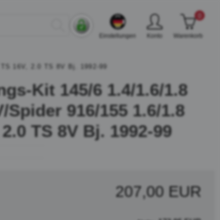
0
Einstellungen
Konto
Warenkorb
 TS 16V, 2.0 TS 8V Bj. 1992-99
gs-Kit 145/6 1.4/1.6/1.8
/Spider 916/155 1.6/1.8
 2.0 TS 8V Bj. 1992-99
207,00 EUR