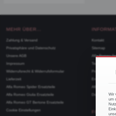
MEHR ÜBER...
INFORMA
Zahlung & Versand
Kontakt
Privatsphäre und Datenschutz
Sitemap
Unsere AGB
Alfa Romeo Sp
Impressum
Team
Widerrufsrecht & Widerrufsformular
Produktkatalo
Lieferzeit
Ersatzteile na
Alfa Romeo Spider Ersatzteile
Alfa Romeo 105
Wir 
Alfa Romeo Giulia Ersatzteile
Downloads
um d
Alfa Romeo GT Bertone Ersatzteile
Nutz
Eink
Cookie Einstellungen
FOLGE U
unse