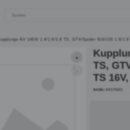
upplungs-Kit 145/6 1.4/1.6/1.8 TS, GTV/Spider 916/155 1.6/1.8
Kupplun
TS, GTV
TS 16V,
Art.Nr.:
KK576001