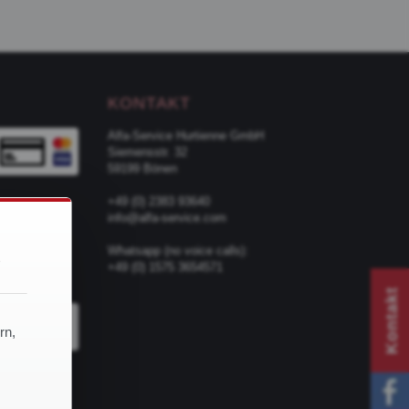
KONTAKT
Alfa-Service Hurtienne GmbH
Siemensstr. 32
59199 Bönen
+49 (0) 2383 93640
info@alfa-service.com
d
Whatsapp (no voice calls):
+49 (0) 1575 3654571
TER
Kontakt
rn,