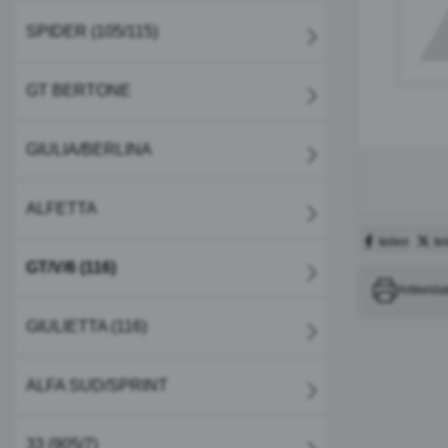
SPIDER (105/115)
GT BERTONE
GIULIA/BERLINA
ALFETTA
teilen
te
GT/V/6 (116)
Artikelda
GIULIETTA (116)
ALFA SUD/SPRINT
33 (905/7)