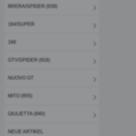
BRERA/SPIDER (939)
164/SUPER
166
GTV/SPIDER (916)
NUOVO GT
MITO (955)
GIULIETTA (940)
NEUE ARTIKEL