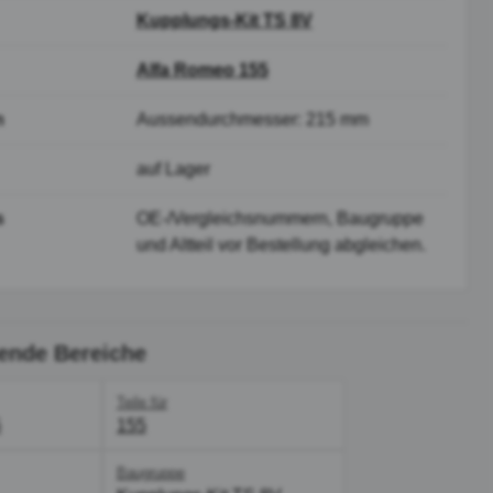
Kupplungs-Kit TS 8V
Alfa Romeo 155
n
Aussendurchmesser: 215 mm
auf Lager
s
OE-/Vergleichsnummern, Baugruppe
und Altteil vor Bestellung abgleichen.
ende Bereiche
Teile für
5
155
Baugruppe