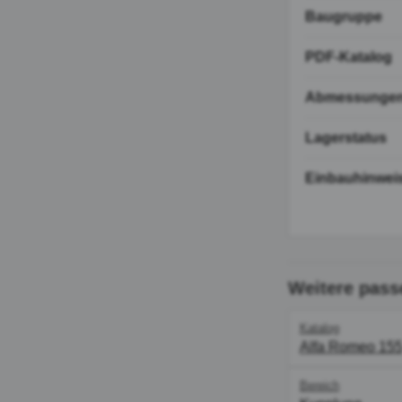
Baugruppe
PDF-Katalog
Abmessunge
Lagerstatus
Einbauhinwei
Weitere pass
Katalog
Alfa Romeo 15
Bereich