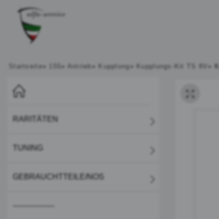
Startseite
»
155
»
Antrieb
»
Kupplung
»
Kupplungs-Kit TS 8V
»
K
RARITÄTEN
TUNING
GEBRAUCHTTEILE/NOS
-----------------