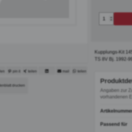
Kupplungs-Kit 145
TS 8V Bj. 1992-9
ilen
pin it
teilen
mail
teilen
mitteilen
Produktde
tenblatt drucken
Angaben zur Z
vorhandenen Er
Artikelnumme
Passend für