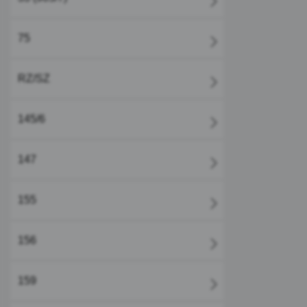
75
RZ/SZ
145/6
147
155
156
159