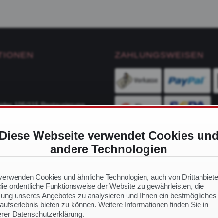
TIONEN
ZAHLUNGSWEISEN
ider 105/115 Restaurierung
Diese Webseite verwendet Cookies un
ge
andere Technologien
VERSANDDIENSTLEIS
ch Modell
 Ersatzteile
verwenden Cookies und ähnliche Technologien, auch von Drittanbiete
ie ordentliche Funktionsweise der Website zu gewährleisten, die
ung unseres Angebotes zu analysieren und Ihnen ein bestmögliches
aufserlebnis bieten zu können. Weitere Informationen finden Sie in
NS
rer Datenschutzerklärung.