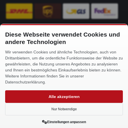
Diese Webseite verwendet Cookies und
KONTAKT
andere Technologien
Alfa-Service Hurtienne GmbH
Wir verwenden Cookies und ähnliche Technologien, auch von
Siemensstr. 32
Drittanbietern, um die ordentliche Funktionsweise der Website zu
59199 Bönen
gewährleisten, die Nutzung unseres Angebotes zu analysieren
und Ihnen ein bestmögliches Einkaufserlebnis bieten zu können.
+49 (0) 2383 93640
Weitere Informationen finden Sie in unserer
info@alfa-service.com
Datenschutzerklärung.
Whatsapp (no voice calls):
Alle akzeptieren
+49 (0) 1575 3654571
Nur Notwendige
Einstellungen anpassen