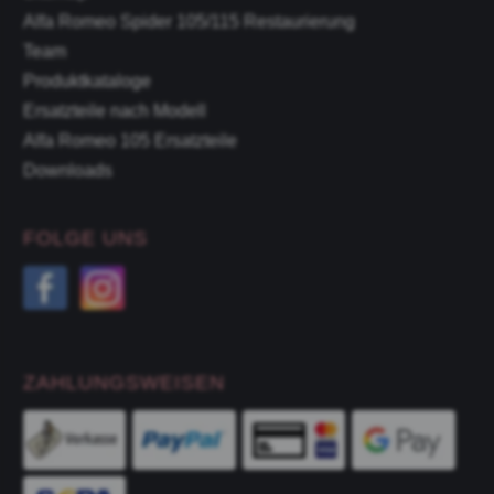
Alfa Romeo Spider 105/115 Restaurierung
Team
Produktkataloge
Ersatzteile nach Modell
Alfa Romeo 105 Ersatzteile
Downloads
FOLGE UNS
ZAHLUNGSWEISEN