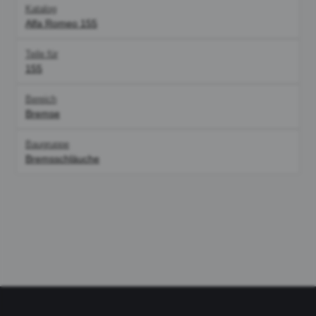
Katalog
Alfa Romeo 155
Teile für
155
Bereich
Bremse
Baugruppe
Bremsschläuche