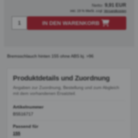
9,91 EUR
Netto:
inkl. 19 % MwSt. zzgl.
Versandkosten
IN DEN WARENKORB
Bremsschlauch hinten 155 ohne ABS bj. >96
Produktdetails und Zuordnung
Angaben zur Zuordnung, Bestellung und zum Abgleich
mit dem vorhandenen Ersatzteil.
Artikelnummer
BS516717
Passend für
155