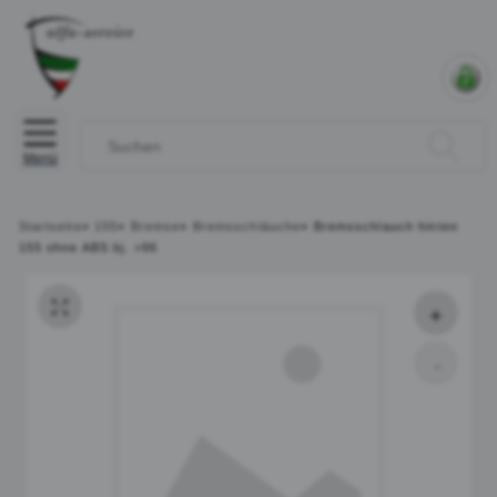
Menü
Startseite
»
155
»
Bremse
»
Bremsschläuche
»
Bremsschlauch hinten
155 ohne ABS bj. >96