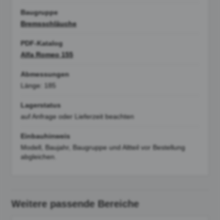
Baugruppe
Bremsschläuche
PDF-Katalog
Alfa Romeo 155
Abmessungen
Länge: 185
Lagerstatus
auf Anfrage oder Lieferzeit beachten
Einbauhinweis
Modell, Baujahr, Baugruppe und Altteil vor Bestellung
abgleichen.
Weitere passende Bereiche