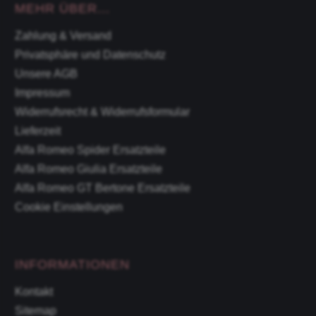
MEHR ÜBER...
Zahlung & Versand
Privatsphäre und Datenschutz
Unsere AGB
Impressum
Widerrufsrecht & Widerrufsformular
Lieferzeit
Alfa Romeo Spider Ersatzteile
Alfa Romeo Giulia Ersatzteile
Alfa Romeo GT Bertone Ersatzteile
Cookie Einstellungen
INFORMATIONEN
Kontakt
Sitemap