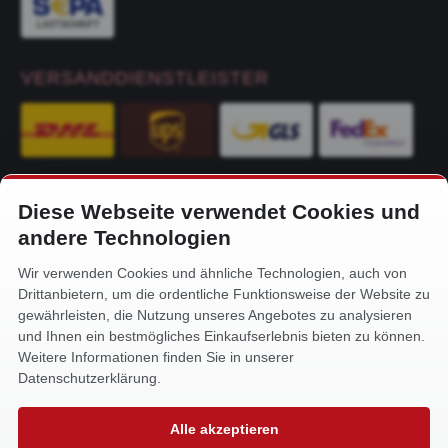
VERSANDDIENSTLEISTER
Diese Webseite verwendet Cookies und
KONTAKT
andere Technologien
Alfa-Service Hurtienne GmbH
Wir verwenden Cookies und ähnliche Technologien, auch von
Siemensstr. 32
Drittanbietern, um die ordentliche Funktionsweise der Website zu
59199 Bönen
gewährleisten, die Nutzung unseres Angebotes zu analysieren
und Ihnen ein bestmögliches Einkaufserlebnis bieten zu können.
+49 (0) 2383 93640
Weitere Informationen finden Sie in unserer
info@alfa-service.com
Datenschutzerklärung.
Whatsapp (no voice calls):
Alle akzeptieren
+49 (0) 1575 3654571