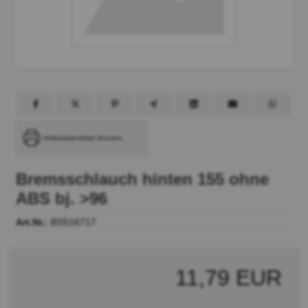
Artikeldatenblatt drucken
Bremsschlauch hinten 155 ohne
ABS bj. >96
Art.Nr.:
BS516717
11,79 EUR