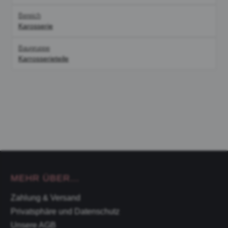
Bereich
Karosserie
Baugruppe
Karrosserieteile
MEHR ÜBER...
Zahlung & Versand
Privatsphäre und Datenschutz
Unsere AGB