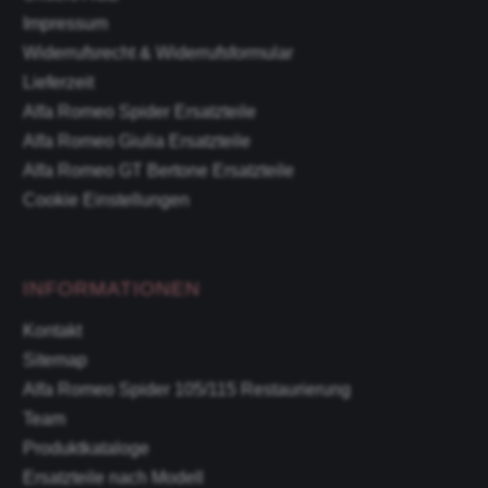
Impressum
Widerrufsrecht & Widerrufsformular
Lieferzeit
Alfa Romeo Spider Ersatzteile
Alfa Romeo Giulia Ersatzteile
Alfa Romeo GT Bertone Ersatzteile
Cookie Einstellungen
INFORMATIONEN
Kontakt
Sitemap
Alfa Romeo Spider 105/115 Restaurierung
Team
Produktkataloge
Ersatzteile nach Modell