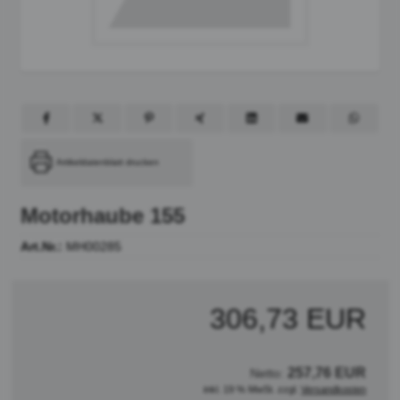
Artikeldatenblatt drucken
Motorhaube 155
Art.Nr.:
MH00285
306,73 EUR
257,76 EUR
Netto:
inkl. 19 % MwSt. zzgl.
Versandkosten