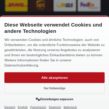
Diese Webseite verwendet Cookies und
KONTAKT
andere Technologien
Alfa-Service Hurtienne GmbH
Wir verwenden Cookies und ähnliche Technologien, auch von
Siemensstr. 32
Drittanbietern, um die ordentliche Funktionsweise der Website zu
59199 Bönen
gewährleisten, die Nutzung unseres Angebotes zu analysieren
und Ihnen ein bestmögliches Einkaufserlebnis bieten zu können.
+49 (0) 2383 93640
Weitere Informationen finden Sie in unserer
info@alfa-service.com
Datenschutzerklärung.
Whatsapp (no voice calls):
Alle akzeptieren
+49 (0) 1575 3654571
Nur Notwendige
Einstellungen anpassen
Deutsch
English
Französisch
Spanisch
Italienisch
0