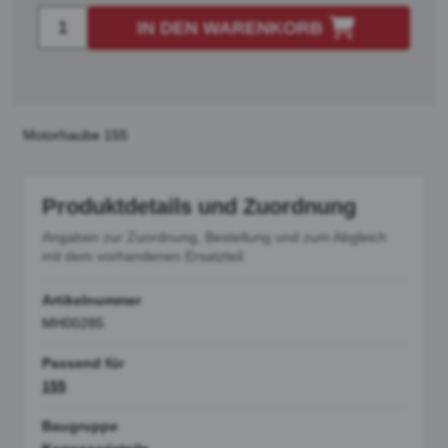
IN DEN WARENKORB
Motorhaube 155
Produktdetails und Zuordnung
Angaben zur Zuordnung, Bestellung und zum Abgleich
mit dem vorhandenen Ersatzteil.
Artikelnummer
MH00285
Passend für
155
Baugruppe