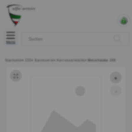
Menü
Startseite
»
155
»
Karosserie
»
Karrosserieteile
»
Motorhaube 155