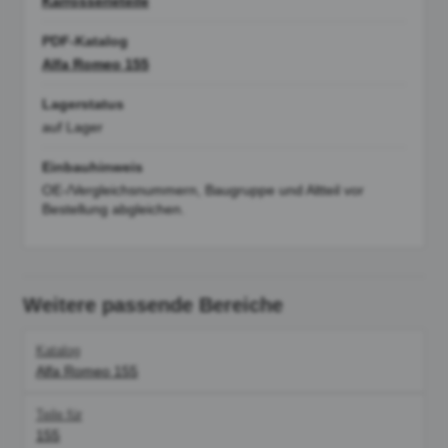
Karrosserieteile
PDF-Katalog
Alfa Romeo 155
Lagerstatus
auf Lager
Einbauhinweis
OE-/Vergleichsnummern, Baugruppe und Altteil vor
Bestellung abgleichen.
Weitere passende Bereiche
Katalog
Alfa Romeo 155
Teile für
155