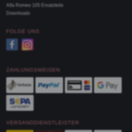
Alfa Romeo 105 Ersatzteile
Downloads
FOLGE UNS
ZAHLUNGSWEISEN
VERSANDDIENSTLEISTER