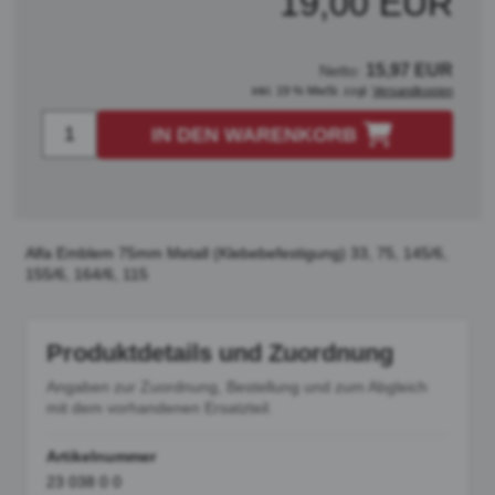
19,00 EUR
15,97 EUR
Netto:
inkl. 19 % MwSt. zzgl.
Versandkosten
IN DEN WARENKORB
Alfa Emblem 75mm Metall (Klebebefestigung) 33, 75, 145/6,
155/6, 164/6, 115
Produktdetails und Zuordnung
Angaben zur Zuordnung, Bestellung und zum Abgleich
mit dem vorhandenen Ersatzteil.
Artikelnummer
23 038 0 0