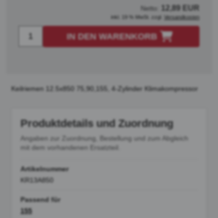
12,89 EUR
Netto:
inkl. 19 % MwSt. zzgl.
Versandkosten
IN DEN WARENKORB
Keilriemen 12.5x850 75,90,155, 4-Zylinder Klimakompressor
Produktdetails und Zuordnung
Angaben zur Zuordnung, Bestellung und zum Abgleich
mit dem vorhandenen Ersatzteil.
Artikelnummer
KR13A850
Passend für
155