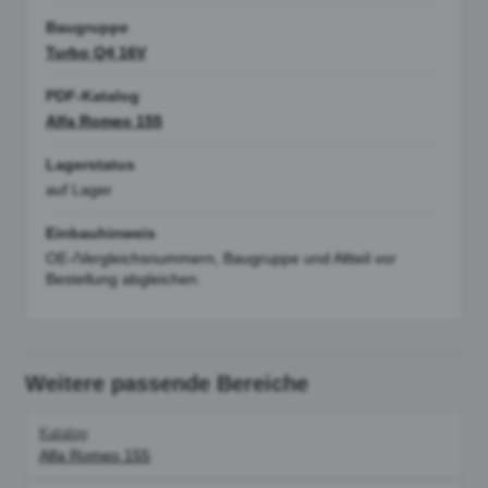
Baugruppe
Turbo Q4 16V
PDF-Katalog
Alfa Romeo 155
Lagerstatus
auf Lager
Einbauhinweis
OE-/Vergleichsnummern, Baugruppe und Altteil vor
Bestellung abgleichen.
Weitere passende Bereiche
Katalog
Alfa Romeo 155