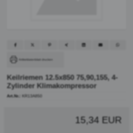
Artikeldatenblatt drucken
Keilriemen 12.5x850 75,90,155, 4-
Zylinder Klimakompressor
Art.Nr.:
KR13A850
15,34 EUR