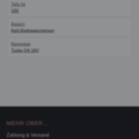
Teile für
155
Bereich
Keil-/Keilrippenriemen
Baugruppe
Turbo Q4 16V
MEHR ÜBER...
Zahlung & Versand