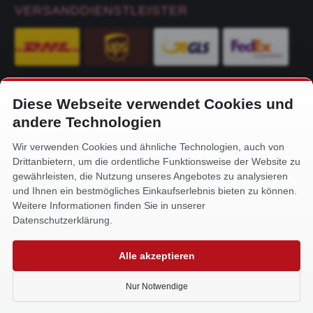
VERSANDDIENSTLEISTER
Diese Webseite verwendet Cookies und
KONTAKT
andere Technologien
Alfa-Service Hurtienne GmbH
Wir verwenden Cookies und ähnliche Technologien, auch von
Siemensstr. 32
Drittanbietern, um die ordentliche Funktionsweise der Website zu
59199 Bönen
gewährleisten, die Nutzung unseres Angebotes zu analysieren
und Ihnen ein bestmögliches Einkaufserlebnis bieten zu können.
+49 (0) 2383 93640
Weitere Informationen finden Sie in unserer
info@alfa-service.com
Datenschutzerklärung.
Whatsapp (no voice calls):
Alle akzeptieren
+49 (0) 1575 3654571
Nur Notwendige