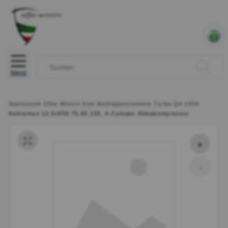
Menü
Startseite
»
155
»
Motor
»
Keil-/Keilrippenriemen
»
Turbo Q4 16V
»
Keilriemen 12.5x850 75,90,155, 4-Zylinder Klimakompressor