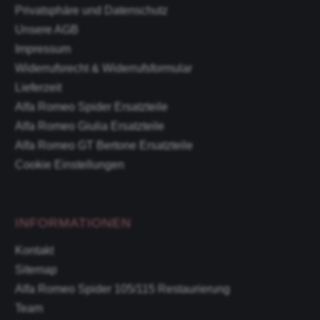
Privatsphäre und Datenschutz
Unsere AGB
Impressum
Widerrufsrecht & Widerrufsformular
Lieferzeit
Alfa Romeo Spider Ersatzteile
Alfa Romeo Giulia Ersatzteile
Alfa Romeo GT Bertone Ersatzteile
Cookie Einstellungen
INFORMATIONEN
Kontakt
Sitemap
Alfa Romeo Spider 105/115 Restaurierung
Team