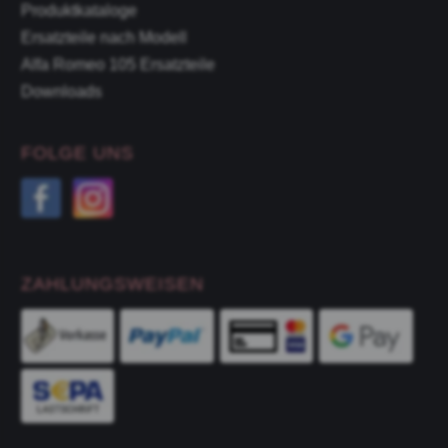
Produktkataloge
Ersatzteile nach Modell
Alfa Romeo 105 Ersatzteile
Downloads
FOLGE UNS
ZAHLUNGSWEISEN