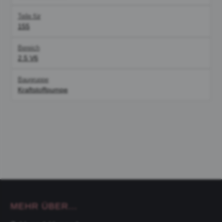
Teile für
155
Bereich
2.5 V6
Baugruppe
Kraftstoffpumpe
MEHR ÜBER...