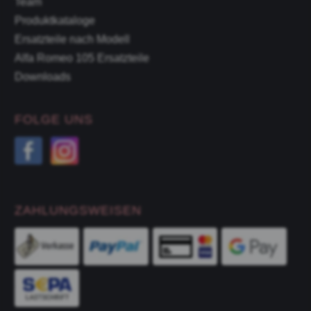
Team
Produktkataloge
Ersatzteile nach Modell
Alfa Romeo 105 Ersatzteile
Downloads
FOLGE UNS
ZAHLUNGSWEISEN