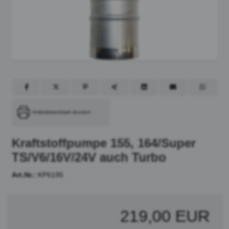
Artikeldatenblatt drucken
Kraftstoffpumpe 155, 164/Super
TS/V6/16V/24V auch Turbo
Art.Nr.:
KP6195
219,00 EUR