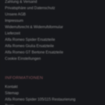
Zahlung & Versand
Privatsphäre und Datenschutz
Unsere AGB
Impressum
Widerrufsrecht & Widerrufsformular
Lieferzeit
Alfa Romeo Spider Ersatzteile
Alfa Romeo Giulia Ersatzteile
Alfa Romeo GT Bertone Ersatzteile
Cookie Einstellungen
INFORMATIONEN
Kontakt
Sitemap
Alfa Romeo Spider 105/115 Restaurierung