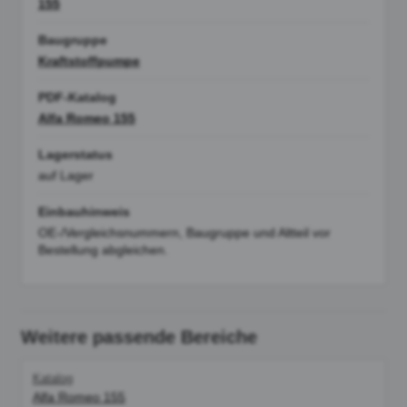
155
Baugruppe
Kraftstoffpumpe
PDF-Katalog
Alfa Romeo 155
Lagerstatus
auf Lager
Einbauhinweis
OE-/Vergleichsnummern, Baugruppe und Altteil vor
Bestellung abgleichen.
Weitere passende Bereiche
Katalog
Alfa Romeo 155