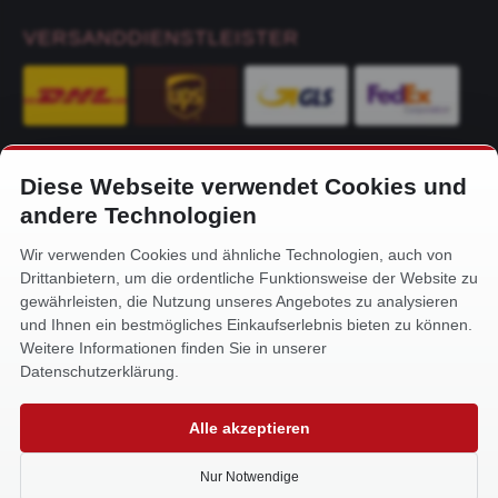
VERSANDDIENSTLEISTER
Diese Webseite verwendet Cookies und
KONTAKT
andere Technologien
Alfa-Service Hurtienne GmbH
Wir verwenden Cookies und ähnliche Technologien, auch von
Siemensstr. 32
Drittanbietern, um die ordentliche Funktionsweise der Website zu
59199 Bönen
gewährleisten, die Nutzung unseres Angebotes zu analysieren
und Ihnen ein bestmögliches Einkaufserlebnis bieten zu können.
+49 (0) 2383 93640
Weitere Informationen finden Sie in unserer
info@alfa-service.com
Datenschutzerklärung.
Whatsapp (no voice calls):
Alle akzeptieren
+49 (0) 1575 3654571
Nur Notwendige