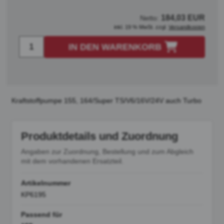
184,03 EUR
Netto:
inkl. 19 % MwSt. zzgl.
Versandkosten
IN DEN WARENKORB
Kraftstoffpumpe 155, 164/Super TS/V6/16V/24V auch Turbo
Produktdetails und Zuordnung
Angaben zur Zuordnung, Bestellung und zum Abgleich
mit dem vorhandenen Ersatzteil.
Artikelnummer
KP6195
Passend für