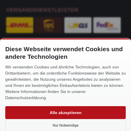
VERSANDDIENSTLEISTER
Diese Webseite verwendet Cookies und
KONTAKT
andere Technologien
Alfa-Service Hurtienne GmbH
Wir verwenden Cookies und ähnliche Technologien, auch von
Siemensstr. 32
Drittanbietern, um die ordentliche Funktionsweise der Website zu
59199 Bönen
gewährleisten, die Nutzung unseres Angebotes zu analysieren
und Ihnen ein bestmögliches Einkaufserlebnis bieten zu können.
+49 (0) 2383 93640
Weitere Informationen finden Sie in unserer
info@alfa-service.com
Datenschutzerklärung.
Whatsapp (no voice calls):
Alle akzeptieren
+49 (0) 1575 3654571
Nur Notwendige