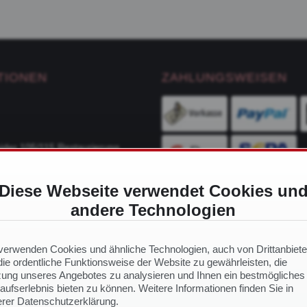
TIONEN
ZAHLUNGSWEISEN
ider 105/115 Restaurierung
Diese Webseite verwendet Cookies un
ge
andere Technologien
VERSANDDIENSTLEIS
ch Modell
 Ersatzteile
verwenden Cookies und ähnliche Technologien, auch von Drittanbiete
ie ordentliche Funktionsweise der Website zu gewährleisten, die
ung unseres Angebotes zu analysieren und Ihnen ein bestmögliches
aufserlebnis bieten zu können. Weitere Informationen finden Sie in
NS
rer Datenschutzerklärung.