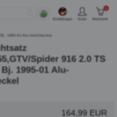
0
Einstellungen
Konto
Warenkorb
j. 1995-01 Alu-Ventildeckel
htsatz
55,GTV/Spider 916 2.0 TS
Bj. 1995-01 Alu-
eckel
164,99 EUR