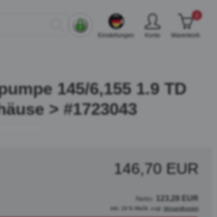
0
Einstellungen
Konto
Warenkorb
pumpe 145/6,155 1.9 TD
häuse > #1723043
146,70 EUR
123,28 EUR
Netto:
inkl. 19 % MwSt. zzgl.
Versandkosten