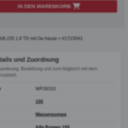
IN DEN WARENKORB
/6,155 1.9 TD mit Ge häuse > #1723043
tails und Zuordnung
uordnung, Bestellung und zum Abgleich mit dem
satzteil.
r
WP26310
155
Wasserpumpe
Alfa Romeo 155