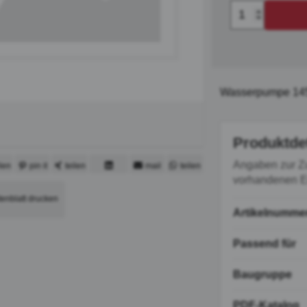
Wasserpumpe 145
Produktde
Angaben zur Z
ilen
pin it
teilen
mail
teilen
vorhandenen Er
mitteilen
tenblatt drucken
Artikelnumme
Passend für
Baugruppe
PDF-Katalog