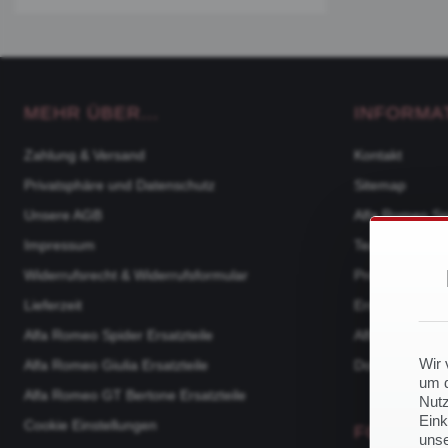
MEHR ÜBER...
INFORMA
Zahlung & Versand
Kontakt
Privatsphäre und Datenschutz
Sitemap
Unsere AGB
Alfa Romeo Sp
Impressum
Team
Widerrufsrecht & Widerrufsformular
Produktkatalo
Lieferzeit
Ersatzteile na
Alfa Romeo Spider Ersatzteile
Alfa Romeo 105
Wir 
Alfa Romeo Giulia Ersatzteile
Downloads
um d
Alfa Romeo GT Bertone Ersatzteile
Nutz
Eink
Cookie Einstellungen
FOLGE U
unse