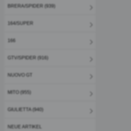
BRERA/SPIDER (939)
164/SUPER
166
GTV/SPIDER (916)
NUOVO GT
MITO (955)
GIULIETTA (940)
NEUE ARTIKEL