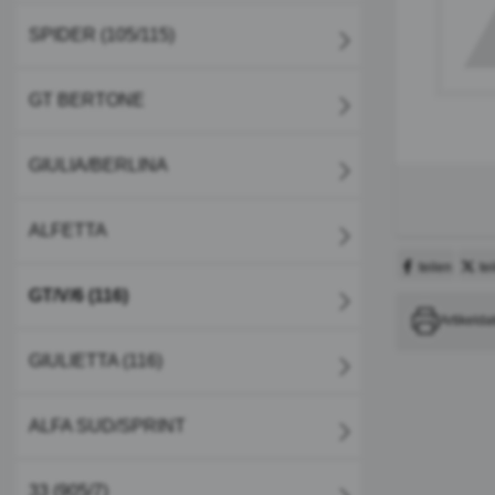
SPIDER (105/115)
GT BERTONE
GIULIA/BERLINA
ALFETTA
teilen
te
GT/V/6 (116)
Artikelda
GIULIETTA (116)
ALFA SUD/SPRINT
33 (905/7)