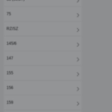
75
RZ/SZ
145/6
147
155
156
159