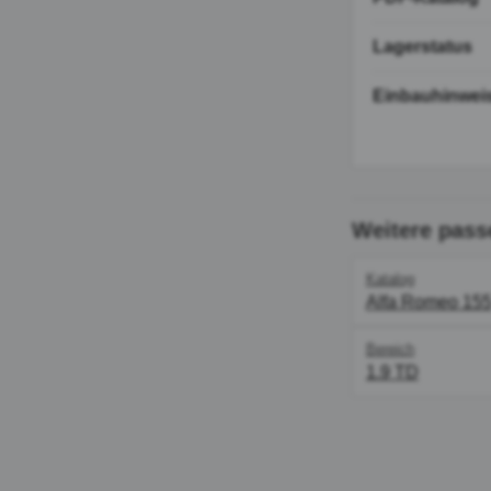
Lagerstatus
Einbauhinwei
Weitere pass
Katalog
Alfa Romeo 15
Bereich
1.9 TD