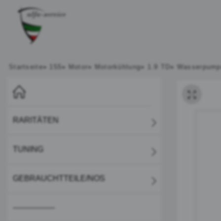
Startseite
»
155
»
Motor
»
Motorkühlung
»
1.9 TD
»
Wasserpump
RARITÄTEN
TUNING
GEBRAUCHTTEILE/NOS
-----------------