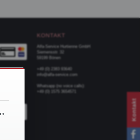
KONTAKT
Alfa-Service Hurtienne GmbH
Siemensstr. 32
59199 Bönen
+49 (0) 2383 93640
info@alfa-service.com
d
Whatsapp (no voice calls):
+49 (0) 1575 3654571
TER
Kontakt
rn,