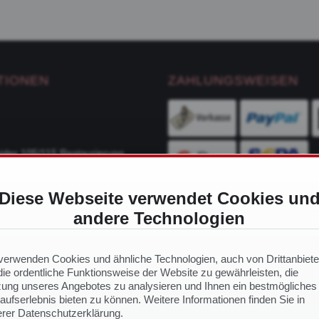
TIONEN
ZAHLUNGSWEISEN
ider 105/115 Restaurierung
Diese Webseite verwendet Cookies un
ge
andere Technologien
VERSANDDIENSTLEIS
ch Modell
 Ersatzteile
verwenden Cookies und ähnliche Technologien, auch von Drittanbiete
ie ordentliche Funktionsweise der Website zu gewährleisten, die
ung unseres Angebotes zu analysieren und Ihnen ein bestmögliches
aufserlebnis bieten zu können. Weitere Informationen finden Sie in
NS
rer Datenschutzerklärung.