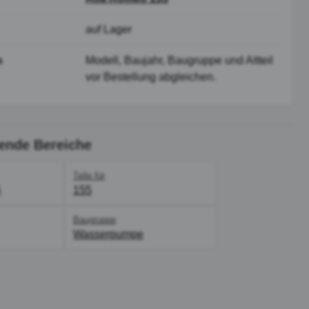
auf Lager
s
Modell, Baujahr, Baugruppe und Altteil
vor Bestellung abgleichen.
ende Bereiche
Teile für
5
155
Baugruppe
Wasserpumpe