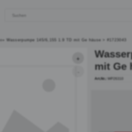
e
»
Wasserpumpe 145/6,155 1.9 TD mit Ge häuse > #1723043
Wasser
mit Ge 
Art.Nr.:
WP26310