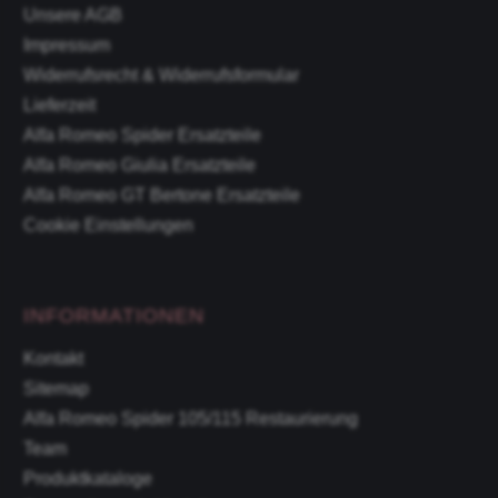
Unsere AGB
Impressum
Widerrufsrecht & Widerrufsformular
Lieferzeit
Alfa Romeo Spider Ersatzteile
Alfa Romeo Giulia Ersatzteile
Alfa Romeo GT Bertone Ersatzteile
Cookie Einstellungen
INFORMATIONEN
Kontakt
Sitemap
Alfa Romeo Spider 105/115 Restaurierung
Team
Produktkataloge