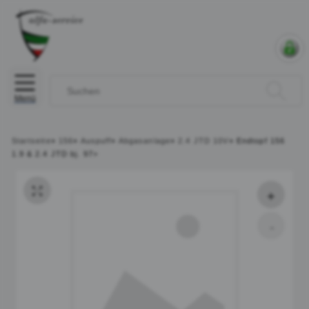
Menü
Startseite
»
156
»
Auspuff
»
Abgasanlage
»
2.4 JTD 10V
»
Endtopf 156
1.9 & 2.4 JTD bj. 97>