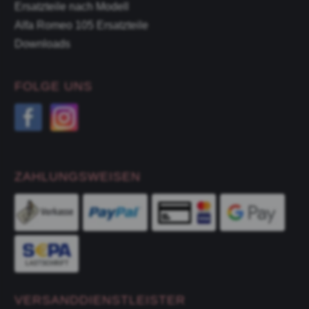
Ersatzteile nach Modell
Alfa Romeo 105 Ersatzteile
Downloads
FOLGE UNS
ZAHLUNGSWEISEN
VERSANDDIENSTLEISTER