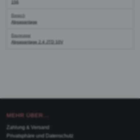
156
Bereich
Abgasanlage
Baugruppe
Abgasanlage 2.4 JTD 10V
MEHR ÜBER...
Zahlung & Versand
Privatsphäre und Datenschutz