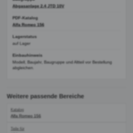
Abgasanlage 2.4 JTD 10V
PDF-Katalog
Alfa Romeo 156
Lagerstatus
auf Lager
Einbauhinweis
Modell, Baujahr, Baugruppe und Altteil vor Bestellung
abgleichen.
Weitere passende Bereiche
Katalog
Alfa Romeo 156
Teile für