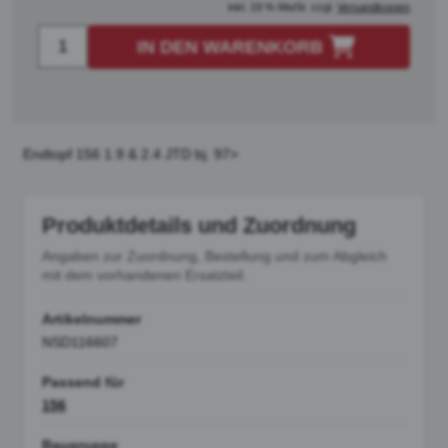
inkl. 19 % MwSt. zzgl.
Versandkosten
IN DEN WARENKORB
Endtopf 156 1.9 & 2.4 JTD bj. 97>
Produktdetails und Zuordnung
Angaben zur Zuordnung, Bestellung und zum Abgleich
mit dem vorhandenen Ersatzteil.
Artikelnummer
NSD116607
Passend für
156
Baugruppe