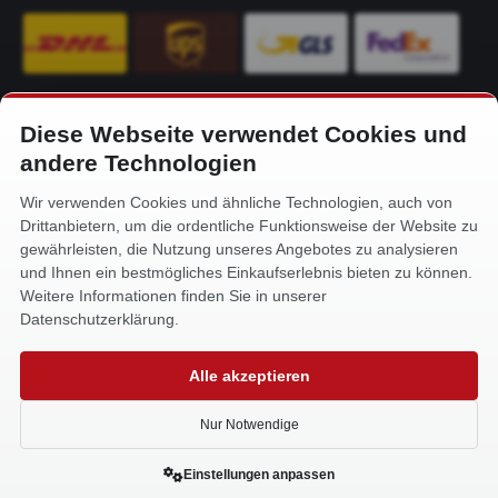
Diese Webseite verwendet Cookies und
KONTAKT
andere Technologien
Alfa-Service Hurtienne GmbH
Wir verwenden Cookies und ähnliche Technologien, auch von
Siemensstr. 32
Drittanbietern, um die ordentliche Funktionsweise der Website zu
59199 Bönen
gewährleisten, die Nutzung unseres Angebotes zu analysieren
und Ihnen ein bestmögliches Einkaufserlebnis bieten zu können.
+49 (0) 2383 93640
Weitere Informationen finden Sie in unserer
info@alfa-service.com
Datenschutzerklärung.
Whatsapp (no voice calls):
Alle akzeptieren
+49 (0) 1575 3654571
Nur Notwendige
Einstellungen anpassen