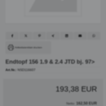
Artikeldatenblatt drucken
Endtopf 156 1.9 & 2.4 JTD bj. 97>
Art.Nr.:
NSD116607
193,38 EUR
162,50 EUR
Netto: