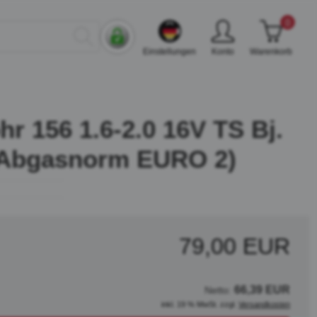
0
Einstellungen
Konto
Warenkorb
ohr 156 1.6-2.0 16V TS Bj.
(Abgasnorm EURO 2)
79,00 EUR
66,39 EUR
Netto:
inkl. 19 % MwSt. zzgl.
Versandkosten