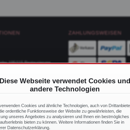
TIONEN
ZAHLUNGSWEISEN
ider 105/115 Restaurierung
Diese Webseite verwendet Cookies un
ge
andere Technologien
VERSANDDIENSTLEIS
ch Modell
 Ersatzteile
verwenden Cookies und ähnliche Technologien, auch von Drittanbiete
ie ordentliche Funktionsweise der Website zu gewährleisten, die
ung unseres Angebotes zu analysieren und Ihnen ein bestmögliches
aufserlebnis bieten zu können. Weitere Informationen finden Sie in
NS
rer Datenschutzerklärung.